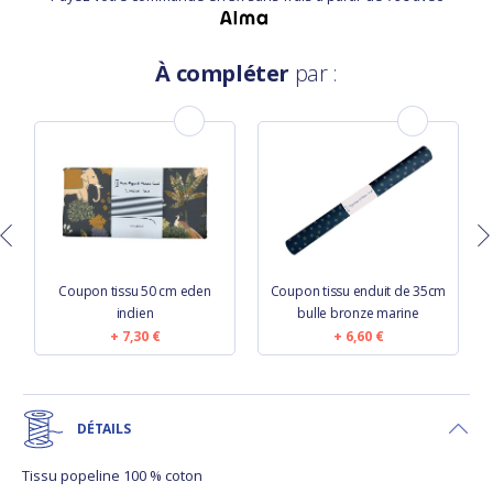
À compléter
par :
Coupon tissu 50 cm eden
Coupon tissu enduit de 35cm
indien
bulle bronze marine
7,30 €
6,60 €
DÉTAILS
Tissu popeline 100 % coton