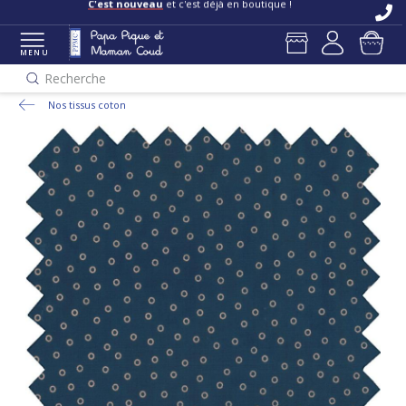
C'est nouveau
et c'est déjà en boutique !
MENU
Recherche
Nos tissus coton