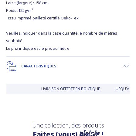
Laize (largeur) : 158 cm
Poids :125g/m²
Tissu imprimé pailleté certifié Oeko-Tex
Veuillez indiquer dans la case quantité le nombre de mètres
souhaité.
Le prix indiqué est le prix au mètre.
CARACTÉRISTIQUES
LIVRAISON OFFERTE EN BOUTIQUE
JUSQU'À 30
Une collection, des produits
plaisir
Faites (vous)
!