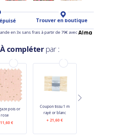
Trouver en boutique
 épuisé
nde en 3x sans frais à partir de 79€ avec
À compléter
par :
Coupon tissu 1 m
Coupon tissu 1 m
gaze pois or
rayé or blanc
gaze pois or écru
rose
21,60 €
11,60 €
11,60 €