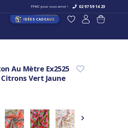
02 97 59 14 23
PPMC pour vous servir !
IDÉES CADEAUX
ton Au Mètre Ex2525
 Citrons Vert Jaune