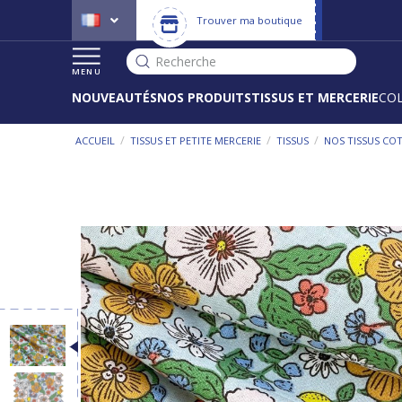
Trouver ma boutique
Recherche
MENU
NOUVEAUTÉS
NOS PRODUITS
TISSUS ET MERCERIE
CO
/
/
/
ACCUEIL
TISSUS ET PETITE MERCERIE
TISSUS
NOS TISSUS CO