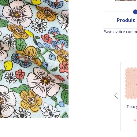
Produit
Payez votre comma
Tissu velours côtelé
Coupon tissu 50 cm
Tissu 
rose
rayé or blanc
20,60 €
10,80 €