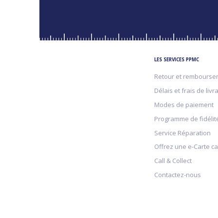
LES SERVICES PPMC
Retour et rembourse
Délais et frais de livr
Modes de paiement
Programme de fidélit
Service Réparation
Offrez une e-Carte c
Call & Collect
Contactez-nous