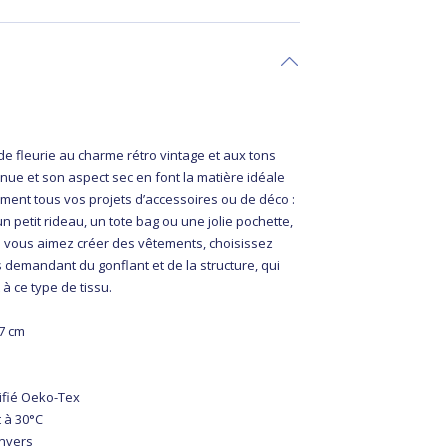
de fleurie au charme rétro vintage et aux tons
nue et son aspect sec en font la matière idéale
ment tous vos projets d’accessoires ou de déco :
n petit rideau, un tote bag ou une jolie pochette,
t si vous aimez créer des vêtements, choisissez
 demandant du gonflant et de la structure, qui
 à ce type de tissu.
47 cm
tifié Oeko-Tex
 à 30°C
envers