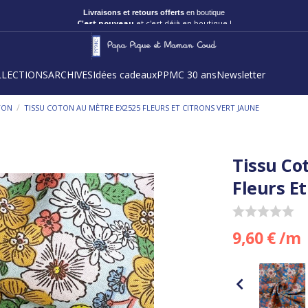
Livraisons et retours offerts
en boutique
C'est nouveau
et c'est déjà en boutique !
LLECTIONS
ARCHIVES
Idées cadeaux
PPMC 30 ans
Newsletter
/
TON
TISSU COTON AU MÈTRE EX2525 FLEURS ET CITRONS VERT JAUNE
Tissu Co
Fleurs Et
9,60 € /m