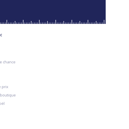
MC
re chance
 prix
 boutique
oël