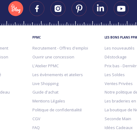
PPMC
LES BONS PLANS PP
ment
Recrutement - Offres d'emploi
Les nouveautés
aison
Ouvrir une concession
Déstockage
L'Atelier PPMC
Prix bas - Derniè
é
Les évènements et ateliers
Les Soldes
Live Shopping
Ventes Privées
adeau
Guide d'achat
Notre politique de
Mentions Légales
Les braderies en
Politique de confidentialité
La boutique de N
CGV
Seconde Main
FAQ
Idées Cadeaux