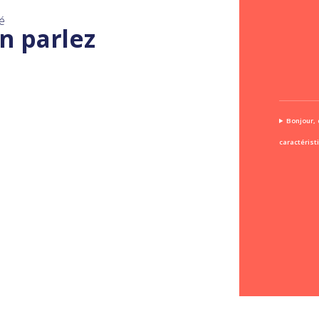
é
n parlez
Bonjour, 
caractérist