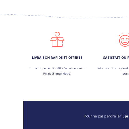
LIVRAISON RAPIDE ET OFFERTE
SATISFAIT OU
En boutique ou dès 50€ d’achats en Point
Retours en boutique et 
Relais (France Métro)
jours
Pour ne pas perdre le fil,
je