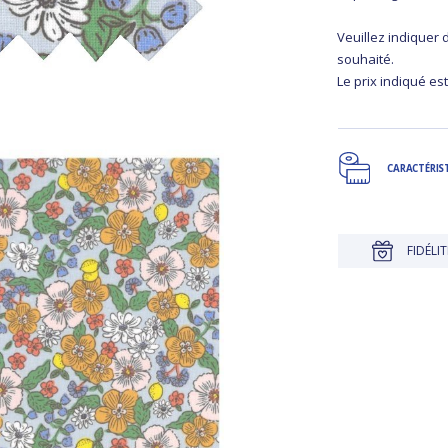
Veuillez indiquer
souhaité.
Le prix indiqué est
CARACTÉRIS
JUSQU'À 30 JOURS POUR CHANGER D'AVIS
FIDÉLITÉ RÉCOM