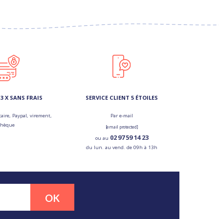
3 X SANS FRAIS
SERVICE CLIENT 5 ÉTOILES
aire, Paypal, virement,
Par e-mail
chèque
[email protected]
02 97 59 14 23
ou au
du lun. au vend. de 09h à 13h
OK