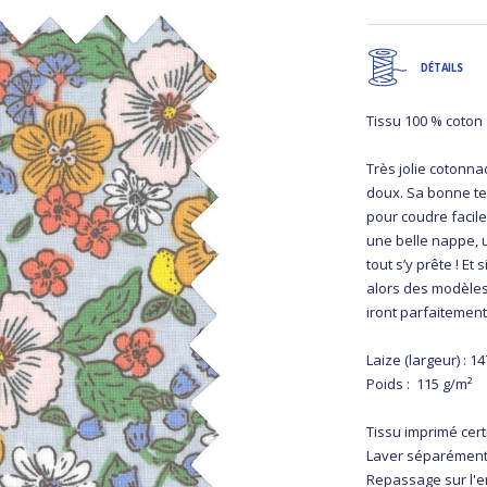
DÉTAILS
Tissu 100 % coton
Très jolie cotonna
doux. Sa bonne te
pour coudre facile
une belle nappe, u
tout s’y prête ! E
alors des modèles
iront parfaitement
Laize (largeur) : 1
Poids : 115 g/m²
Tissu imprimé cer
Laver séparément
Repassage sur l'