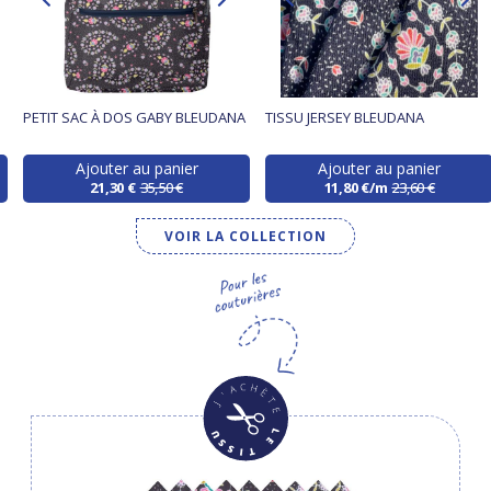
PETIT SAC À DOS GABY BLEUDANA
TISSU JERSEY BLEUDANA
Ajouter au panier
Ajouter au panier
21,30 €
35,50 €
11,80 €/m
23,60 €
VOIR LA COLLECTION