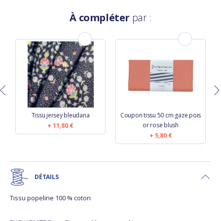
À compléter
par :
Tissu jersey bleudana
Coupon tissu 50 cm gaze pois
or rose blush
11,80 €
5,80 €
DÉTAILS
Tissu popeline 100 % coton