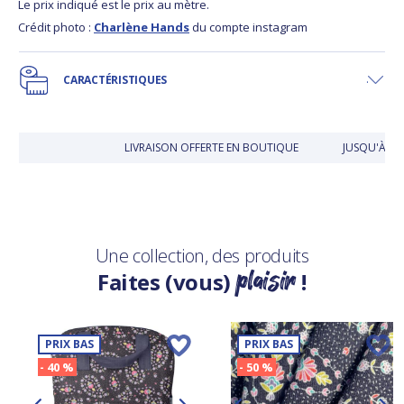
Le prix indiqué est le prix au mètre.
Crédit photo :
Charlène Hands
du compte instagram
CARACTÉRISTIQUES
LIVRAISON OFFERTE EN BOUTIQUE
JUSQU'À 30
Une collection, des produits
plaisir
Faites (vous)
!
PRIX BAS
PRIX BAS
- 40 %
- 50 %