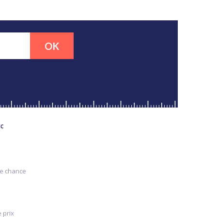
OK
MC
re chance
 prix