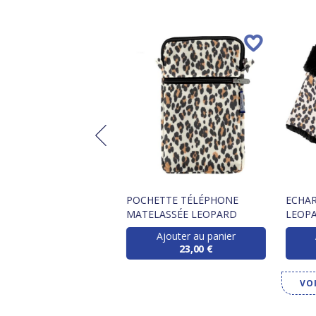
TTE SAVON LEOPARD
POCHETTE TÉLÉPHONE
ECHAR
MATELASSÉE LEOPARD
LEOP
Ajouter au panier
Ajouter au panier
11,50 €
23,00 €
VO