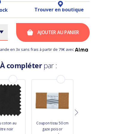
Trouver en boutique
tock
AJOUTER AU PANIER
nde en 3x sans frais à partir de 79€ avec
À compléter
par :
u coton au
Coupon tissu 50 cm
Tissu velours côtelé
tre noir
gaze pois or
kaki