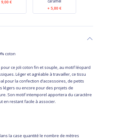
caramel
9,00 €
20,60 €
5,80 €
0% coton
 pour ce joli coton fin et souple, au motif léopard
siques. Léger et agréable à travailler, ce tissu
al pour la confection d’accessoires, de petits
s légers ou encore pour des projets de
eure. Son motif intemporel apportera du caractère
t en restant facile à associer.
 dans la case quantité le nombre de mètres