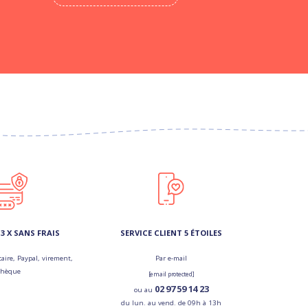
3 X SANS FRAIS
SERVICE CLIENT 5 ÉTOILES
aire, Paypal, virement,
Par e-mail
chèque
[email protected]
02 97 59 14 23
ou au
du lun. au vend. de 09h à 13h