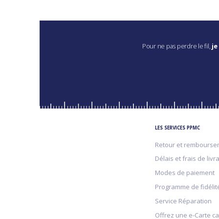
Pour ne pas perdre le fil,
je
LES SERVICES PPMC
Retour et rembourse
Délais et frais de livr
Modes de paiement
Programme de fidélit
Service Réparation
Offrez une e-Carte c