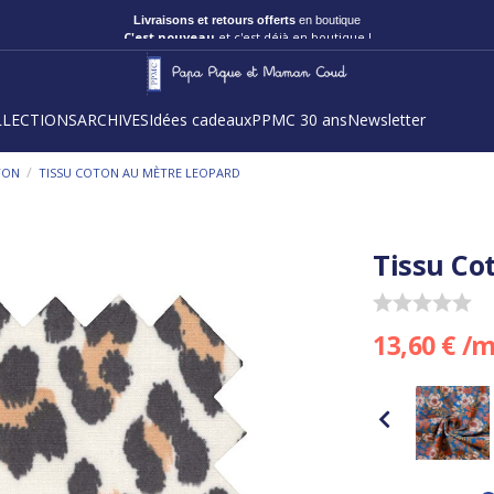
Livraisons et retours offerts
en boutique
C'est nouveau
et c'est déjà en boutique !
LLECTIONS
ARCHIVES
Idées cadeaux
PPMC 30 ans
Newsletter
/
TON
TISSU COTON AU MÈTRE LEOPARD
Tissu Co
13,60 € /