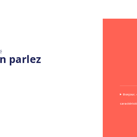
é
n parlez
Bonjour, 
caractérist