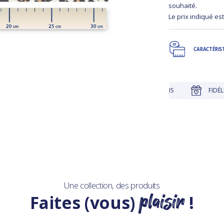
souhaité.
Le prix indiqué est
CARACTÉRIS
JUSQU'À 30 JOURS POUR CHANGER D'AVIS
FIDÉLITÉ RÉCO
Une collection, des produits
plaisir
Faites (vous)
!