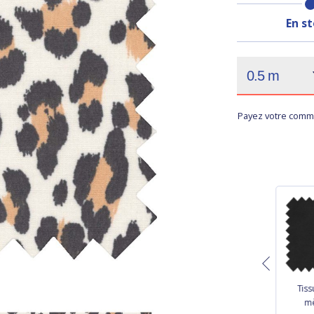
En s
Payez votre comma
Patron Trousse
Livre tuto couture
Tiss
Froufrou
"sacs, pochettes et
mè