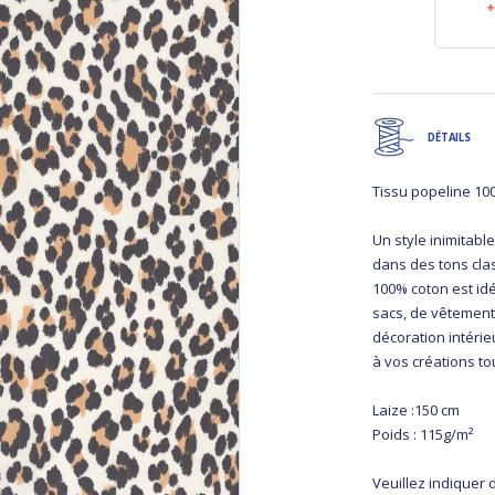
accessoires"
7,00 €
14,90 €
DÉTAILS
Tissu popeline 10
Un style inimitable
dans des tons clas
100% coton est idé
sacs, de vêtement
décoration intéri
à vos créations tou
Laize :150 cm
Poids : 115g/m²
Veuillez indiquer