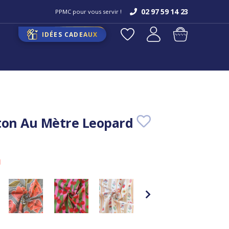
02 97 59 14 23
PPMC pour vous servir !
IDÉES CADEAUX
ton Au Mètre Leopard
m