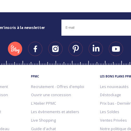
 m’inscris à la newsletter
PPMC
LES BONS PLANS PP
ment
Recrutement - Offres d'emploi
Les nouveautés
aison
Ouvrir une concession
Déstockage
L'Atelier PPMC
Prix bas - Derniè
é
Les évènements et ateliers
Les Soldes
Live Shopping
Ventes Privées
adeau
Guide d'achat
Notre politique de