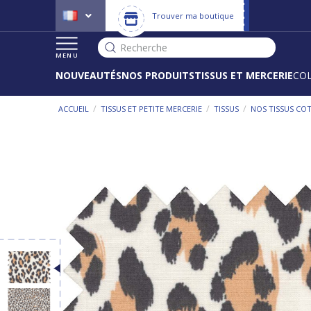
Trouver ma boutique
Recherche
MENU
NOUVEAUTÉS
NOS PRODUITS
TISSUS ET MERCERIE
CO
/
/
/
ACCUEIL
TISSUS ET PETITE MERCERIE
TISSUS
NOS TISSUS CO