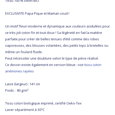
Tissu 100 % coton BIO
EXCLUSIVITE Papa Pique et Maman coud !
Un motif fleuri moderne et dynamique aux couleurs acidulées pour
ce très joli coton fin et tout doux ! Sa légèreté en fait la matière
parfaite pour créer de belles tenues d’été comme des robes
vaporeuses, des blouses volantées, des petits tops à bretelles ou
même un foulard fluide.
Peut nécessiter une doublure selon le type de pièce réalisé.
Ce dessin existe également en version bleue : voir
tissu coton
anémones rayées
Laize (largeur) : 141 cm
Poids : 80 g/m²
Tissu coton biologique imprimé, certifié Oeko-Tex
Laver séparément à 30°C