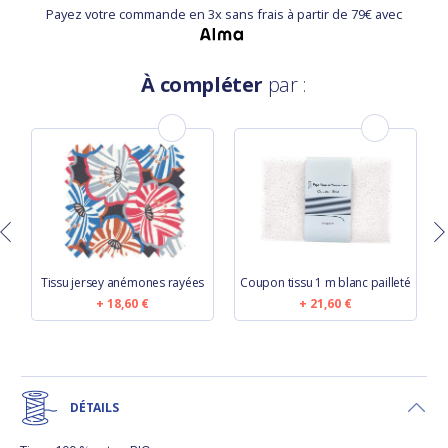
Payez votre commande en 3x sans frais à partir de 79€ avec
À compléter
par :
r
Tissu jersey anémones rayées
Coupon tissu 1 m blanc pailleté
18,60 €
21,60 €
DÉTAILS