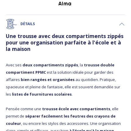
DÉTAILS
Une trousse avec deux compartiments zippés
pour une organisation parfaite à l'école et à
la maison
Avec ses
deux compartiments zippés
, la
trousse double
compartiment PPMC
est la solution idéale pour garder des
affaires
bien rangées et organisées
au quotidien. Pratique,
spacieuse et pleine de fantaisie, elle est souvent demandée sur
les
listes de fournitures scolaires
.
Pensée comme une
trousse école avec compartiments
, elle
permet de
séparer facilement les feutres des crayons de
couleur
, ou encore les stylos des accessoires. Une organisation
claire, simple et efficace, aussi bien
à l’école qu’à la maison
.