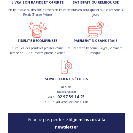
LIVRAISON RAPIDE ET OFFERTE
SATISFAIT OU REMBOURSÉ
En boutique ou dès 50€ d’achats en Point
Retours en boutique et sur le site sous 30
Relais (France Métro)
jours
FIDÉLITÉ RÉCOMPENSÉE
PAIEMENT 3 X SANS FRAIS
Cumulez des points et profitez d’une
Ou par carte bancaire, Paypal, virement,
remise de 10 € sur votre prochain achat
chèque
SERVICE CLIENT 5 ÉTOILES
Par e-mail
[email protected]
02 97 59 14 23
ou au
du lun. au vend. de 09h à 13h
Pour ne pas perdre le fil,
je m’inscris à la
newsletter