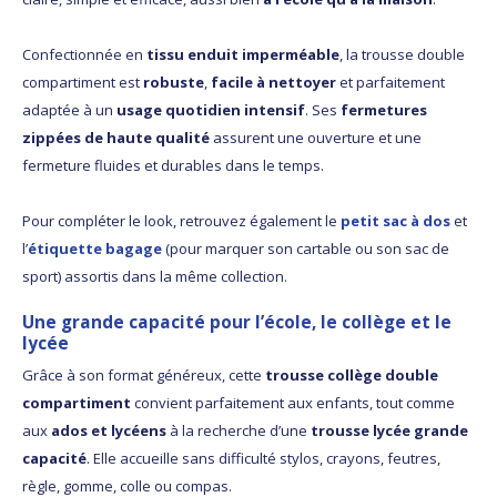
Confectionnée en
tissu enduit imperméable
, la trousse double
compartiment est
robuste
,
facile à nettoyer
et parfaitement
adaptée à un
usage quotidien intensif
. Ses
fermetures
zippées de haute qualité
assurent une ouverture et une
fermeture fluides et durables dans le temps.
Pour compléter le look, retrouvez également le
petit sac à dos
et
l’
étiquette bagage
(pour marquer son cartable ou son sac de
sport) assortis dans la même collection.
Une grande capacité pour l’école, le collège et le
lycée
Grâce à son format généreux, cette
trousse collège double
compartiment
convient parfaitement aux enfants, tout comme
aux
ados et lycéens
à la recherche d’une
trousse lycée grande
capacité
. Elle accueille sans difficulté stylos, crayons, feutres,
règle, gomme, colle ou compas.