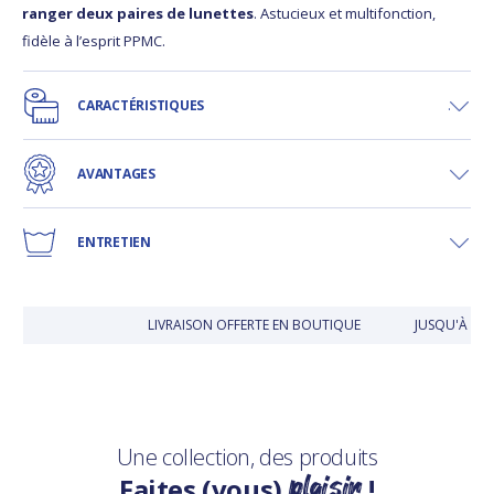
ranger deux paires de lunettes
. Astucieux et multifonction,
fidèle à l’esprit PPMC.
CARACTÉRISTIQUES
AVANTAGES
ENTRETIEN
LIVRAISON OFFERTE EN BOUTIQUE
JUSQU'À 30 
Une collection, des produits
plaisir
Faites (vous)
!