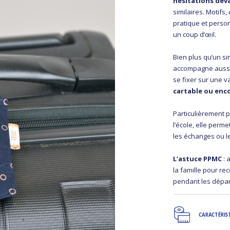
hésitations dev
similaires. Motifs
pratique et personn
un coup d’œil.
Bien plus qu’un si
accompagne aussi l
se fixer sur une v
cartable ou enco
Particulièrement p
l’école, elle perme
les échanges ou l
L’astuce PPMC
: 
la famille pour r
pendant les dépar
CARACTÉRIS