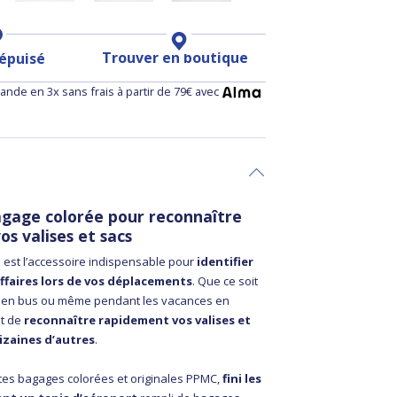
Trouver en boutique
 épuisé
nde en 3x sans frais à partir de 79€ avec
agage colorée pour reconnaître
os valises et sacs
e est l’accessoire indispensable pour
identifier
ffaires lors de vos déplacements
. Que ce soit
n, en bus ou même pendant les vacances en
et de
reconnaître rapidement vos valises et
izaines d’autres
.
tes bagages colorées et originales PPMC,
fini les