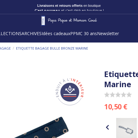
C'est nouveau
et c'est déjà en boutique !
LLECTIONS
ARCHIVES
Idées cadeaux
PPMC 30 ans
Newsletter
/
BAGAGE
ETIQUETTE BAGAGE BULLE BRONZE MARINE
Etiquett
Marine
10,50 €