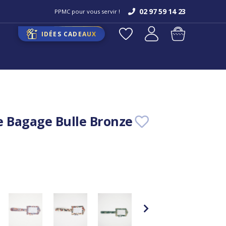
02 97 59 14 23
PPMC pour vous servir !
IDÉES CADEAUX
e Bagage Bulle Bronze