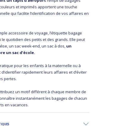
ant un tapis d’aéroport
rempli de bagages
, couleurs et imprimés apportent une touche
elle qui facilite l’identification de vos affaires en
mple accessoire de voyage, l’étiquette bagage
e quotidien des petits et des grands. Elle peut
alise, un sac week-end, un sac à dos,
un
re un sac d’école.
ratique pour les enfants à la maternelle ou à
t d’identifier rapidement leurs affaires et d’éviter
es pertes.
attribuez un motif différent à chaque membre de
econnaître instantanément les bagages de chacun
ts en vacances.
TIQUES