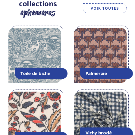
collections
VOIR TOUTES
éphémères
Toile de biche
Palmeraie
Vichy brodé