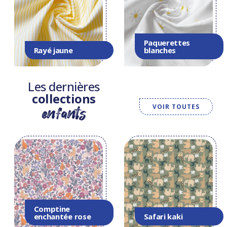
Paquerettes
Rayé jaune
blanches
Les dernières
collections
VOIR TOUTES
enfants
Comptine
enchantée rose
Safari kaki