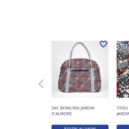
ETTE ENFANT
SAC BOWLING JARDIN
TISSU
IQUE JARDIN
D'AURORE
JARDI
ORE
Ajouter au panier
Ajouter au panier