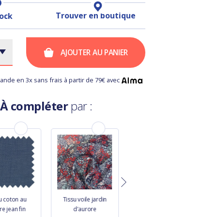
Trouver en boutique
tock
AJOUTER AU PANIER
nde en 3x sans frais à partir de 79€ avec
À compléter
par :
u coton au
Tissu voile jardin
Tissu velours
e jean fin
d'aurore
velours côtelé large