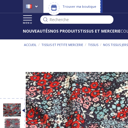
Trouver ma boutique
Recherche
MENU
NOUVEAUTÉS
NOS PRODUITS
TISSUS ET MERCERIE
CO
/
/
/
ACCUEIL
TISSUS ET PETITE MERCERIE
TISSUS
NOS TISSUS JER