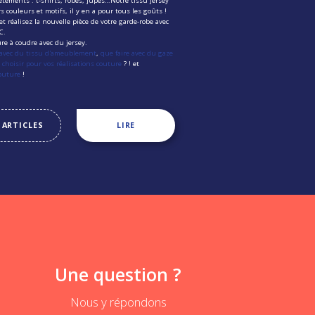
êtements : t-shirts, robes, jupes…Notre tissu jersey
s couleurs et motifs, il y en a pour tous les goûts !
t réalisez la nouvelle pièce de votre garde-robe avec
MC.
re à coudre avec du jersey.
 avec du tissu d'ameublement
,
que faire avec du gaze
choisir pour vos réalisations couture
? ! et
Couture
!
 ARTICLES
LIRE
Une question ?
Nous y répondons