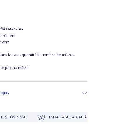
tifié Oeko-Tex
parément
envers
 dans la case quantité le nombre de mètres
 le prix au mètre.
TIQUES
NSÉE
EMBALLAGE CADEAU À PRIX DOUX