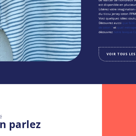
de réaliser de nombreux v
est disponible en plusieur
Libérez votre imagination e
du tissu jersey coton PP
Voici quelques idées coutu
Découvrez aussi
que faire
de coton ?
et
quel métrage 
découvrez
notre lexique 
VOIR TOUS LES
é
n parlez