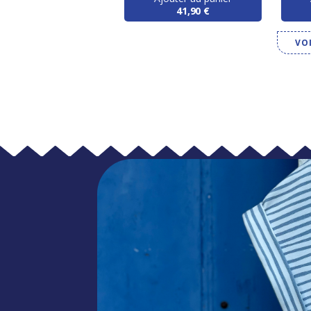
16,50 €
41,90 €
VO