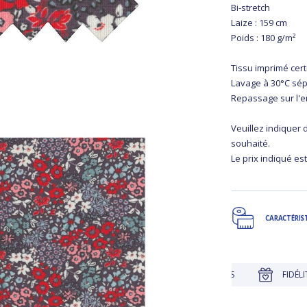
Bi-stretch
Laize : 159 cm
Poids : 180 g/m²
Tissu imprimé cer
Lavage à 30°C sé
Repassage sur l'
Veuillez indiquer
souhaité.
Le prix indiqué est
CARACTÉRIS
JUSQU'À 30 JOURS POUR CHANGER D'AVIS
FIDÉLITÉ RÉCOMPE