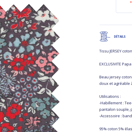
24,00 €
7,30 €
DÉTAILS
Tissu JERSEY coto
EXCLUSIVITE Papa
Beau jersey coton
doux et agréable 
Utilisations :
-Habillement : Tee
pantalon souple,
-Accessoire : ban
95% coton 5% éla