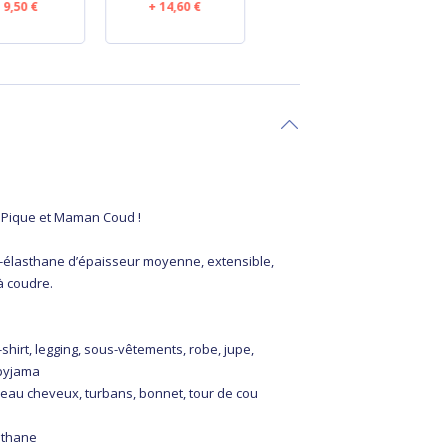
grenat
9,50 €
14,60 €
14,00 €
n
 Pique et Maman Coud !
-élasthane d’épaisseur moyenne, extensible,
à coudre.
-shirt, legging, sous-vêtements, robe, jupe,
 pyjama
deau cheveux, turbans, bonnet, tour de cou
sthane