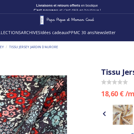
Livraisons et retours offerts
en boutique
C'est nouveau
et c'est déjà en boutique !
LLECTIONS
ARCHIVES
Idées cadeaux
PPMC 30 ans
Newsletter
/
SEY
TISSU JERSEY JARDIN D'AURORE
Tissu Jer
18,60 € /