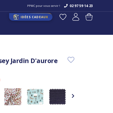
02 97 59 14 23
PPMC pour vous servir !
IDÉES CADEAUX
sey Jardin D'aurore
m