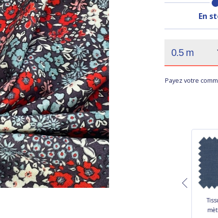
En s
Payez votre comma
Tissu enduit au
Coupon tissu 50 cm
Tiss
mètre jean irisé
jardin d'aurore
mètr