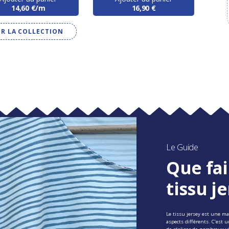
14,60 €/m
16,90 €
IR LA COLLECTION
Le Guide
Que fai
tissu je
Le tissu jersey est une ma
aspects différents. C’est 