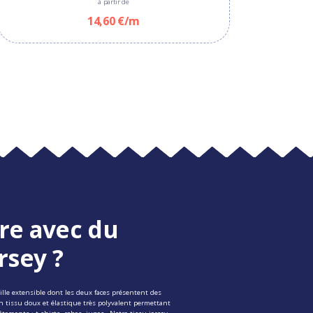
à partir de
13,50 €
23,00 €
14,60 €/m
re avec du
rsey ?
ille extensible dont les deux faces présentent des
un tissu doux et élastique très polyvalent permettant