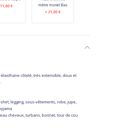
mètre monet lilas
anémones rayées
11,60 €
21,00 €
14,60 €
n
élasthane côtelé, très extensible, doux et
.
-shirt, legging, sous-vêtements, robe, jupe,
 pyjama
deau cheveux, turbans, bonnet, tour de cou