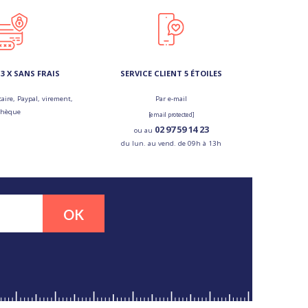
3 X SANS FRAIS
SERVICE CLIENT 5 ÉTOILES
aire, Paypal, virement,
Par e-mail
chèque
[email protected]
02 97 59 14 23
ou au
du lun. au vend. de 09h à 13h
OK