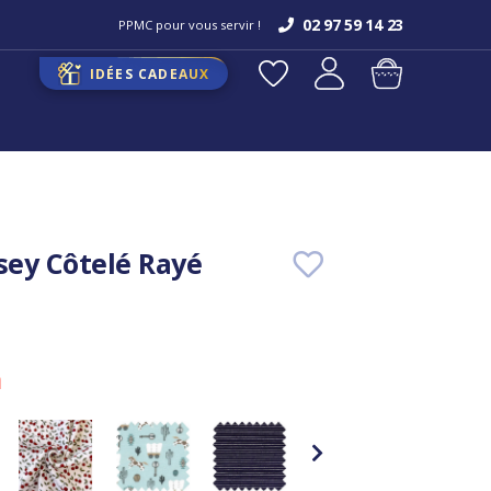
02 97 59 14 23
PPMC pour vous servir !
IDÉES CADEAUX
rsey Côtelé Rayé
m