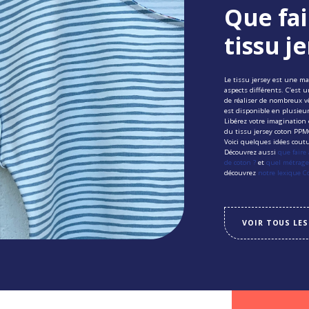
Que fai
tissu je
Le tissu jersey est une ma
aspects différents. C’est 
de réaliser de nombreux v
est disponible en plusieur
Libérez votre imagination e
du tissu jersey coton PP
Voici quelques idées coutu
Découvrez aussi
que faire
de coton ?
et
quel métrage 
découvrez
notre lexique 
VOIR TOUS LES