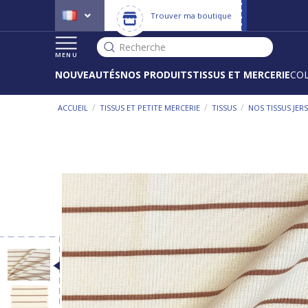
Trouver ma boutique
Recherche
MENU
NOUVEAUTÉS
NOS PRODUITS
TISSUS ET MERCERIE
CO
/
/
/
ACCUEIL
TISSUS ET PETITE MERCERIE
TISSUS
NOS TISSUS JER