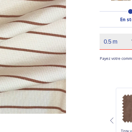
En s
Payez votre comma
Tissu jersey
Tissu jersey rêve de
Tissu 