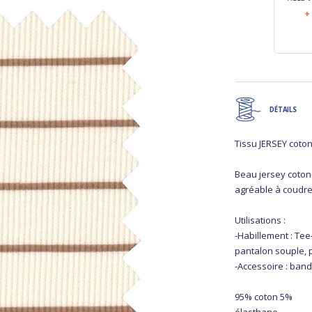
bouquet ivoire
jasmin
rouille
18,60 €
13,00 €
DÉTAILS
Tissu JERSEY coto
Beau jersey coton-
agréable à coudre
Utilisations :
-Habillement : Tee
pantalon souple,
-Accessoire : ban
95% coton 5%