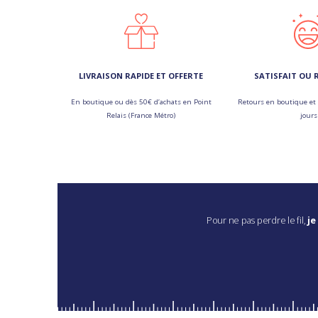
LIVRAISON RAPIDE ET OFFERTE
SATISFAIT OU
En boutique ou dès 50€ d’achats en Point
Retours en boutique et 
Relais (France Métro)
jours
Pour ne pas perdre le fil,
je