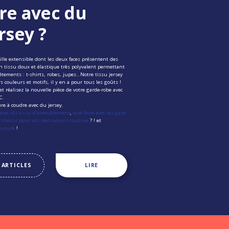
re avec du
rsey ?
ille extensible dont les deux faces présentent des
un tissu doux et élastique très polyvalent permettant
êtements : t-shirts, robes, jupes…Notre tissu jersey
s couleurs et motifs, il y en a pour tous les goûts !
t réalisez la nouvelle pièce de votre garde-robe avec
MC.
re à coudre avec du jersey.
 avec du tissu d'ameublement
,
que faire avec du gaze
choisir pour vos réalisations couture
? ! et
Couture
!
 ARTICLES
LIRE