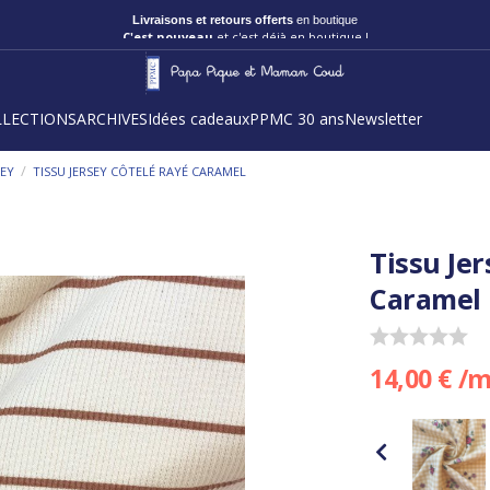
Livraisons et retours offerts
en boutique
C'est nouveau
et c'est déjà en boutique !
LLECTIONS
ARCHIVES
Idées cadeaux
PPMC 30 ans
Newsletter
/
SEY
TISSU JERSEY CÔTELÉ RAYÉ CARAMEL
Tissu Je
Caramel
14,00 € /