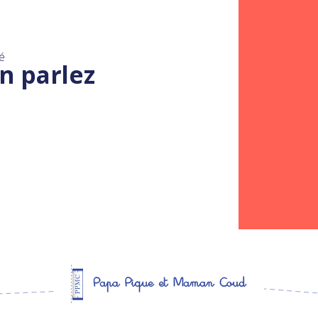
é
n parlez