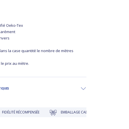
lasthan
tifié Oeko-Tex
parément
envers
 dans la case quantité le nombre de mètres
 le prix au mètre.
TIQUES
ÉCOMPENSÉE
EMBALLAGE CADEAU À PRIX DOUX