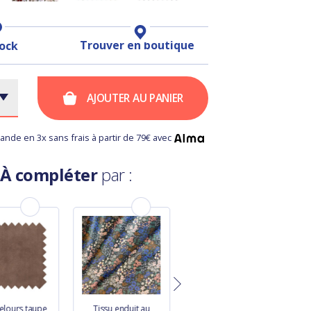
Trouver en boutique
tock
AJOUTER AU PANIER
nde en 3x sans frais à partir de 79€ avec
À compléter
par :
velours taupe
Tissu enduit au
Tissu voile