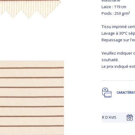
é
Laize : 119 cm
Poids : 250 g/m²
Tissu imprimé cer
Lavage à 30°C sé
Repassage sur l'
Veuillez indiquer
souhaité.
Le prix indiqué est
CARACTÉRIS
UE
JUSQU'À 30 JOURS POUR CHANGER D'AVIS
FIDÉLITÉ R