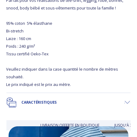
Parfait pour vos réalisations de tee-shirt, legging, robe, bonnet,
snood, body bébé et sous-vêtements pour toute la famille !
95% coton 5% élasthane
Bi-stretch
Laize : 160 cm
Poids : 240 g/m²
Tissu certifié Oeko-Tex
Veuillez indiquer dans la case quantité le nombre de mètres
souhaité.
Le prix indiqué est le prix au mètre.
CARACTÉRISTIQUES
LIVRAISON OFFERTE EN BOUTIQUE
JUSQU'À 30 