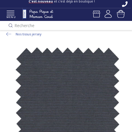
C'est nouveau
et c'est déjà en boutique !
MENU
Recherche
Nos tissus jersey