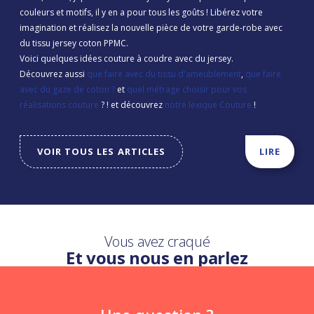
couleurs et motifs, il y en a pour tous les goûts ! Libérez votre
imagination et réalisez la nouvelle pièce de votre garde-robe avec
du tissu jersey coton PPMC.
Voici quelques idées couture à coudre avec du jersey.
Découvrez aussi
que faire avec du tissu d'ameublement
,
que faire
avec du gaze de coton ?
et
quel métrage choisir pour vos
réalisations couture
? ! et découvrez
notre lexique Couture
!
VOIR TOUS LES ARTICLES
LIRE
Vous avez craqué
Et vous nous en parlez