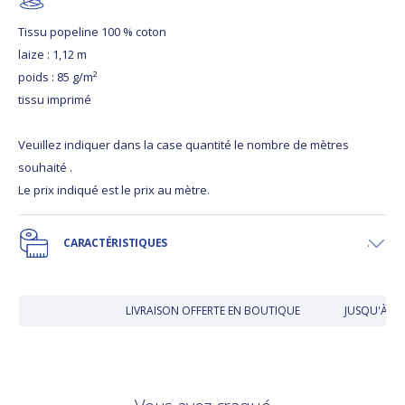
Tissu popeline 100 % coton
laize : 1,12 m
poids : 85 g/m²
tissu imprimé
Veuillez indiquer dans la case quantité le nombre de mètres
souhaité .
Le prix indiqué est le prix au mètre.
CARACTÉRISTIQUES
LIVRAISON OFFERTE EN BOUTIQUE
JUSQU'À 30