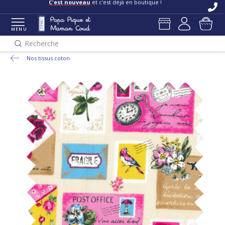
C'est nouveau
et c'est déjà en boutique !
MENU
Recherche
Nos tissus coton