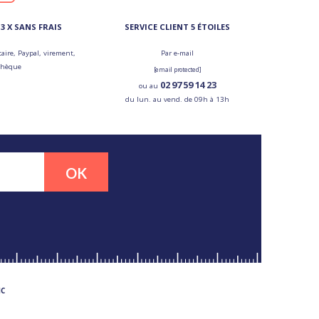
3 X SANS FRAIS
SERVICE CLIENT 5 ÉTOILES
aire, Paypal, virement,
Par e-mail
chèque
[email protected]
02 97 59 14 23
ou au
du lun. au vend. de 09h à 13h
OK
MC