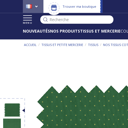
Trouver ma boutique
Recherche
MENU
NOUVEAUTÉS
NOS PRODUITS
TISSUS ET MERCERIE
CO
/
/
/
ACCUEIL
TISSUS ET PETITE MERCERIE
TISSUS
NOS TISSUS CO