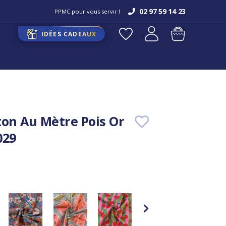
02 97 59 14 23
PPMC pour vous servir !
IDÉES CADEAUX
ton Au Mètre Pois Or
029