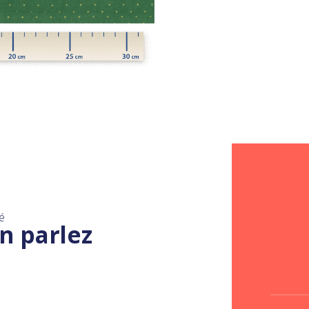
é
n parlez