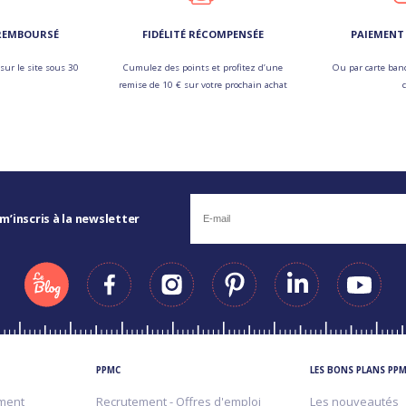
 REMBOURSÉ
FIDÉLITÉ RÉCOMPENSÉE
PAIEMENT 
sur le site sous 30
Cumulez des points et profitez d’une
Ou par carte banc
remise de 10 € sur votre prochain achat
 m’inscris à la newsletter
PPMC
LES BONS PLANS PP
ment
Recrutement - Offres d'emploi
Les nouveautés