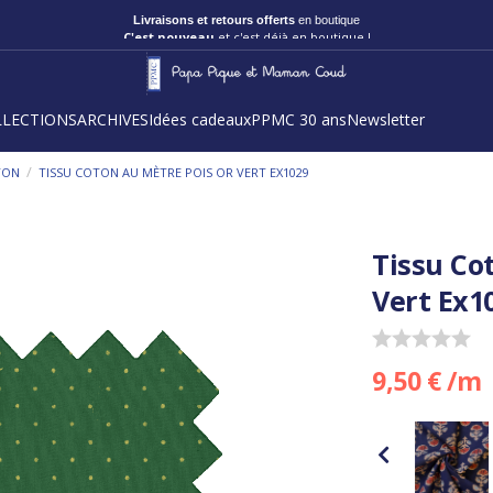
Livraisons et retours offerts
en boutique
C'est nouveau
et c'est déjà en boutique !
LLECTIONS
ARCHIVES
Idées cadeaux
PPMC 30 ans
Newsletter
/
TON
TISSU COTON AU MÈTRE POIS OR VERT EX1029
Tissu Co
Vert Ex1
9,50 € /m