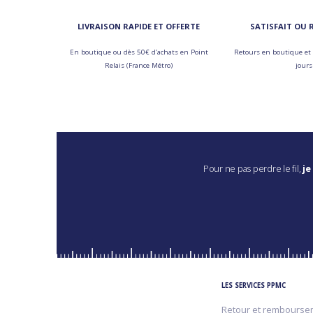
LIVRAISON RAPIDE ET OFFERTE
SATISFAIT OU
En boutique ou dès 50€ d’achats en Point
Retours en boutique et 
Relais (France Métro)
jours
Pour ne pas perdre le fil,
je
LES SERVICES PPMC
Retour et rembourse