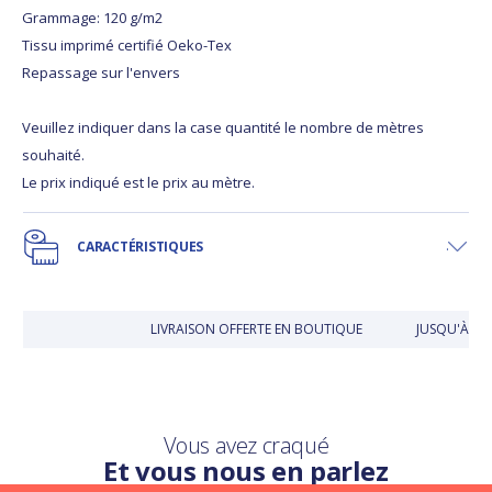
Grammage: 120 g/m2
Tissu imprimé certifié Oeko-Tex
Repassage sur l'envers
Veuillez indiquer dans la case quantité le nombre de mètres
souhaité.
Le prix indiqué est le prix au mètre.
CARACTÉRISTIQUES
LIVRAISON OFFERTE EN BOUTIQUE
JUSQU'À 30
Vous avez craqué
Et vous nous en parlez