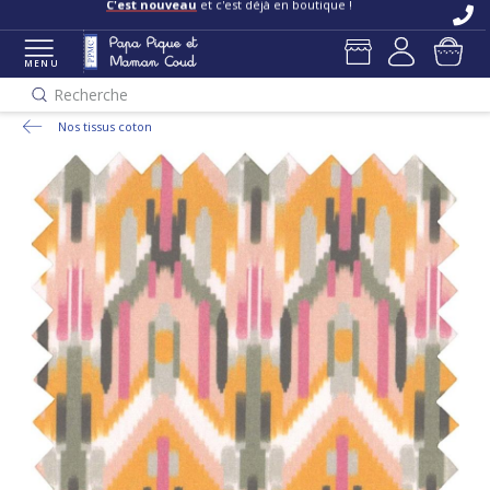
C'est nouveau
et c'est déjà en boutique !
MENU
Recherche
Nos tissus coton