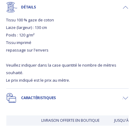
DÉTAILS
Tissu 100 % gaze de coton
Laize (largeur) : 130 cm
Poids : 120 g/m²
Tissu imprimé
repassage sur l'envers
Veuillez indiquer dans la case quantité le nombre de mètres
souhaité.
Le prix indiqué est le prix au mètre.
CARACTÉRISTIQUES
LIVRAISON OFFERTE EN BOUTIQUE
JUSQU'À 30