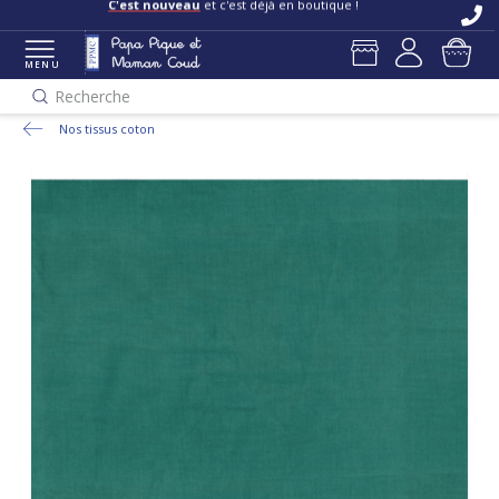
C'est nouveau
et c'est déjà en boutique !
MENU
Recherche
Nos tissus coton