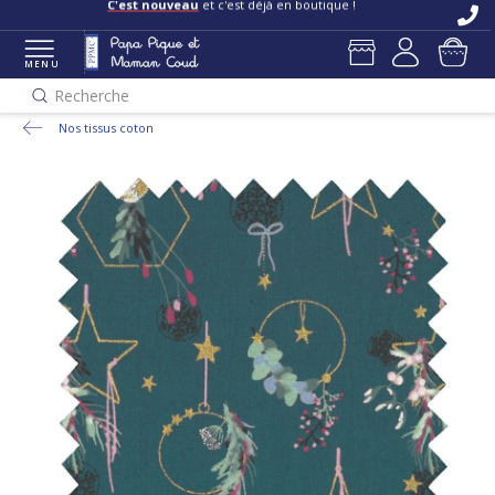
C'est nouveau
et c'est déjà en boutique !
MENU
Recherche
Nos tissus coton