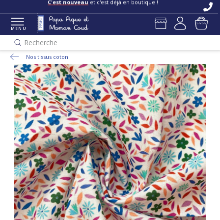
C'est nouveau
et c'est déjà en boutique !
MENU
Recherche
Nos tissus coton