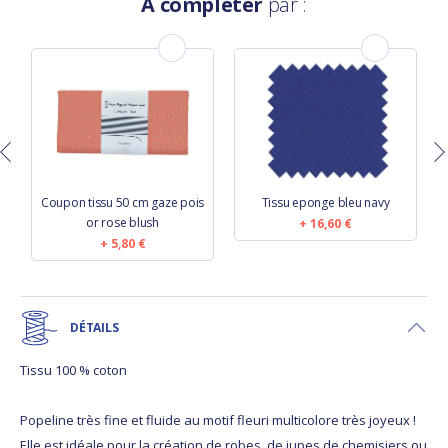
À compléter
par :
Coupon tissu 50 cm gaze pois
Tissu eponge bleu navy
or rose blush
16,60 €
5,80 €
DÉTAILS
Tissu 100 % coton
Popeline très fine et fluide au motif fleuri multicolore très joyeux !
Elle est idéale pour la création de robes, de jupes de chemisiers ou