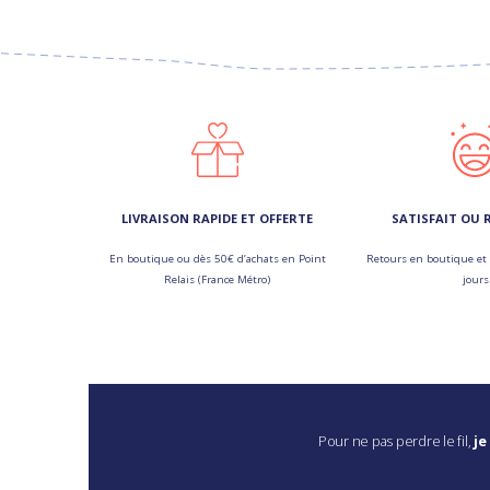
LIVRAISON RAPIDE ET OFFERTE
SATISFAIT OU
En boutique ou dès 50€ d’achats en Point
Retours en boutique et 
Relais (France Métro)
jours
Pour ne pas perdre le fil,
je