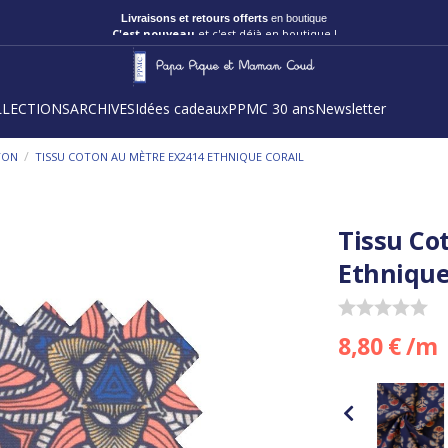
Livraisons et retours offerts
en boutique
C'est nouveau
et c'est déjà en boutique !
LLECTIONS
ARCHIVES
Idées cadeaux
PPMC 30 ans
Newsletter
/
TON
TISSU COTON AU MÈTRE EX2414 ETHNIQUE CORAIL
Tissu Co
Ethnique
8,80 € /m