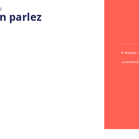
é
n parlez
Bonjour, 
caractérist