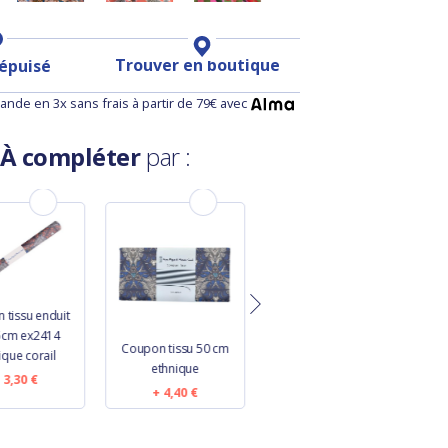
Trouver en boutique
 épuisé
nde en 3x sans frais à partir de 79€ avec
À compléter
par :
 tissu enduit
5cm ex2414
Coupon tissu 50 cm
Tissu coton au
ique corail
ethnique
mètre jean fin
3,30 €
4,40 €
9,50 €