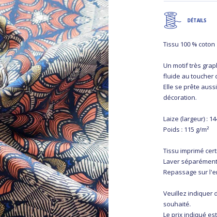
DÉTAILS
Tissu 100 % coton
Un motif très grap
fluide au toucher 
Elle se prête auss
décoration.
Laize (largeur) : 1
Poids : 115 g/m²
Tissu imprimé cer
Laver séparément
Repassage sur l'
Veuillez indiquer
souhaité.
Le prix indiqué est