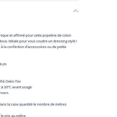
hique et affirmé pour cette popeline de coton
doux. Idéale pour vous coudre un dressing stylé !
i à la confection d’accessoires ou de petite
44 cm
tifié Oeko-Tex
 à 30°C avant usage
envers
 dans la case quantité le nombre de mètres
 le prix au mètre.