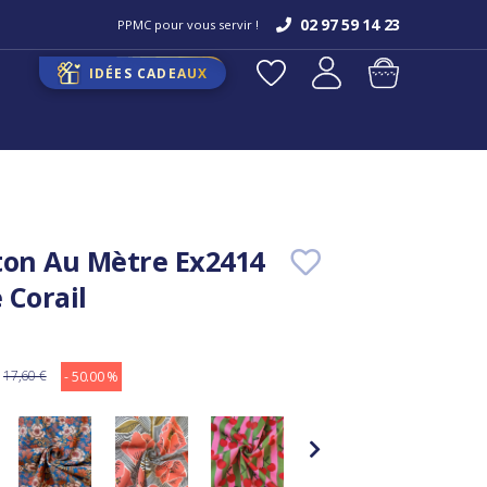
02 97 59 14 23
PPMC pour vous servir !
IDÉES CADEAUX
ton Au Mètre Ex2414
 Corail
17,60 €
- 50.00 %