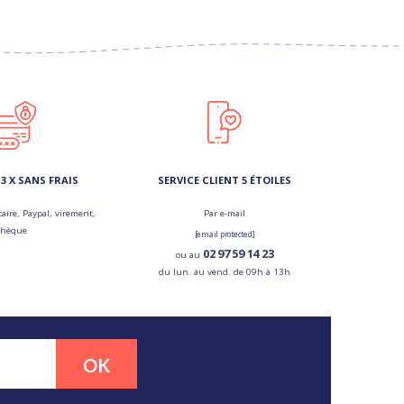
3 X SANS FRAIS
SERVICE CLIENT 5 ÉTOILES
aire, Paypal, virement,
Par e-mail
chèque
[email protected]
02 97 59 14 23
ou au
du lun. au vend. de 09h à 13h
OK