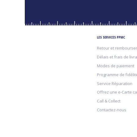
LES SERVICES PPMC
Retour et rembourse
Délais et frais de livr
Modes de paiement
Programme de fidélit
Service Réparation
Offrez une e-Carte c
Call & Collect
Contactez-nous