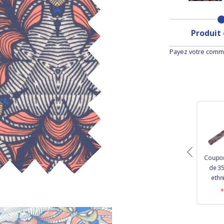
Produit
Payez votre comma
Coupon
de 3
Tissu coton au
Tissu jersey bleu
ethn
mètre bleu navy
marine
10,60 €
11,60 €