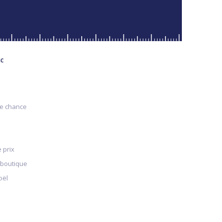
MC
re chance
 prix
 boutique
oël