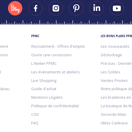
PPMC
LES BONS PLANS PP
ment
Recrutement - Offres d'emploi
Les nouveautés
aison
Ouvrir une concession
Déstockage
L'Atelier PPMC
Prix bas - Derniè
é
Les évènements et ateliers
Les Soldes
Live Shopping
Ventes Privées
adeau
Guide d'achat
Notre politique de
Mentions Légales
Les braderies en
Politique de confidentialité
La boutique de N
CGV
Seconde Main
FAQ
Idées Cadeaux