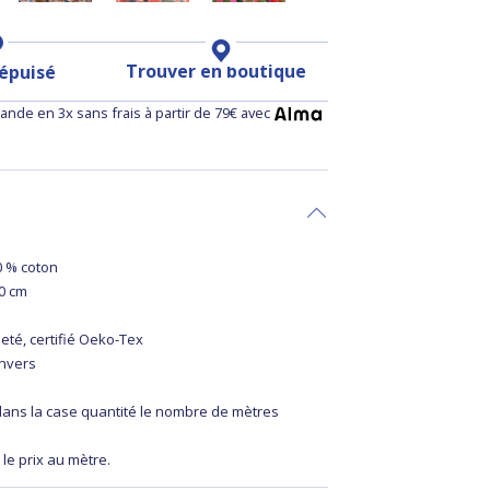
Trouver en boutique
 épuisé
nde en 3x sans frais à partir de 79€ avec
0 % coton
40 cm
leté, certifié Oeko-Tex
envers
 dans la case quantité le nombre de mètres
 le prix au mètre.