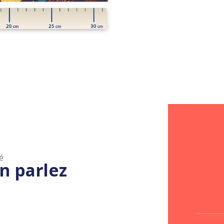
é
n parlez