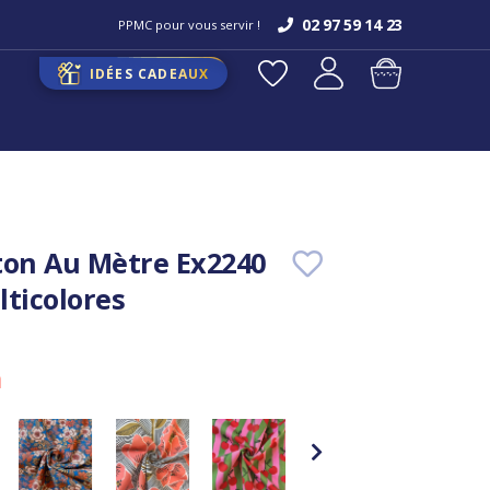
02 97 59 14 23
PPMC pour vous servir !
IDÉES CADEAUX
ton Au Mètre Ex2240
lticolores
m