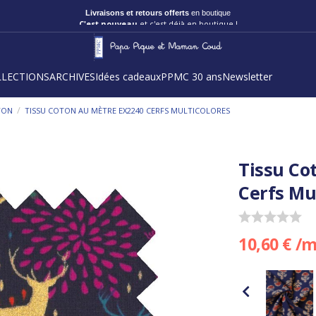
Livraisons et retours offerts
en boutique
C'est nouveau
et c'est déjà en boutique !
LLECTIONS
ARCHIVES
Idées cadeaux
PPMC 30 ans
Newsletter
/
TON
TISSU COTON AU MÈTRE EX2240 CERFS MULTICOLORES
Tissu Co
Cerfs Mu
10,60 € /