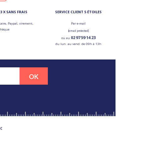
3 X SANS FRAIS
SERVICE CLIENT 5 ÉTOILES
aire, Paypal, virement,
Par e-mail
chèque
[email protected]
02 97 59 14 23
ou au
du lun. au vend. de 09h à 13h
OK
MC