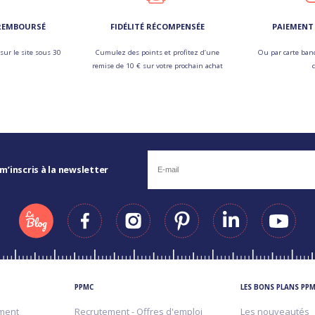
 REMBOURSÉ
FIDÉLITÉ RÉCOMPENSÉE
PAIEMENT 
sur le site sous 30
Cumulez des points et profitez d’une
Ou par carte banc
remise de 10 € sur votre prochain achat
 m’inscris à la newsletter
PPMC
LES BONS PLANS PP
ment
Recrutement - Offres d'emploi
Les nouveautés