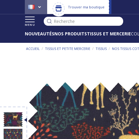
Trouver ma boutique
Recherche
MENU
NOUVEAUTÉS
NOS PRODUITS
TISSUS ET MERCERIE
CO
/
/
/
ACCUEIL
TISSUS ET PETITE MERCERIE
TISSUS
NOS TISSUS CO