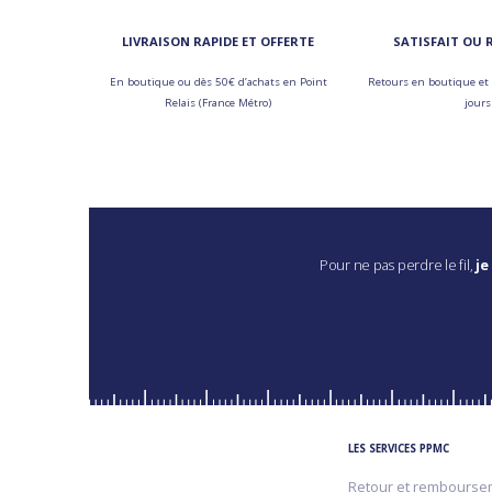
LIVRAISON RAPIDE ET OFFERTE
SATISFAIT OU
En boutique ou dès 50€ d’achats en Point
Retours en boutique et 
Relais (France Métro)
jours
Pour ne pas perdre le fil,
je
LES SERVICES PPMC
Retour et rembourse