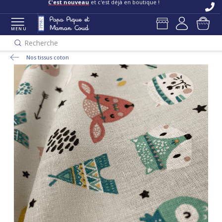
C'est nouveau
et c'est déjà en boutique !
MENU
Recherche
Nos tissus coton