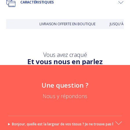
CARACTÉRISTIQUES
LIVRAISON OFFERTE EN BOUTIQUE
JUSQU'À 30
Vous avez craqué
Et vous nous en parlez
Une question ?
Nous y répondons
Bonjour, quelle est la largeur de vos tissus ? Je ne trouve pas l