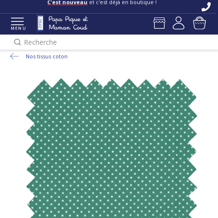
C'est nouveau
et c'est déjà en boutique !
MENU
Recherche
Nos tissus coton