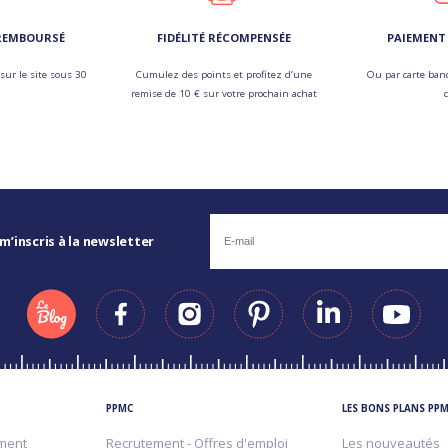
 REMBOURSÉ
FIDÉLITÉ RÉCOMPENSÉE
PAIEMENT 
sur le site sous 30
Cumulez des points et profitez d’une
Ou par carte banc
remise de 10 € sur votre prochain achat
 m’inscris à la newsletter
PPMC
LES BONS PLANS PP
ment
Recrutement - Offres d'emploi
Les nouveautés