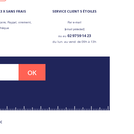
3 X SANS FRAIS
SERVICE CLIENT 5 ÉTOILES
aire, Paypal, virement,
Par e-mail
chèque
[email protected]
02 97 59 14 23
ou au
du lun. au vend. de 09h à 13h
OK
MC