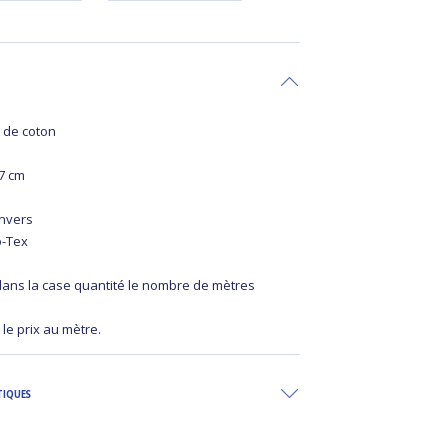
 de coton
37 cm
envers
o-Tex
 dans la case quantité le nombre de mètres
 le prix au mètre.
TIQUES