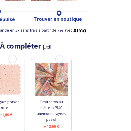
Trouver en boutique
 épuisé
nde en 3x sans frais à partir de 79€ avec
À compléter
par :
gaze pois or
Tissu coton au
rose
mètre ex2540
anemones rayées
11,60 €
pastel
12,60 €