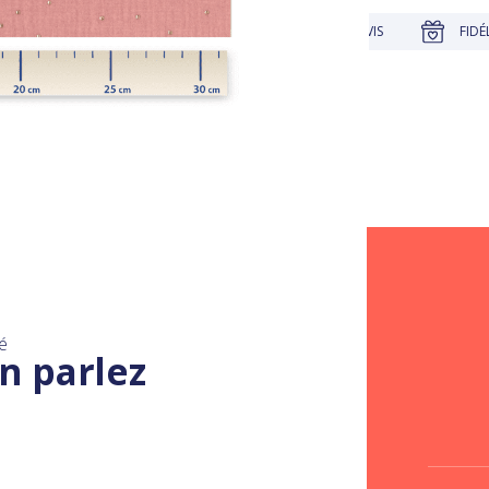
UE
JUSQU'À 30 JOURS POUR CHANGER D'AVIS
FIDÉLITÉ R
é
n parlez