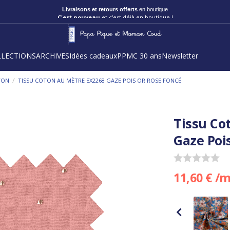
Livraisons et retours offerts
en boutique
C'est nouveau
et c'est déjà en boutique !
LLECTIONS
ARCHIVES
Idées cadeaux
PPMC 30 ans
Newsletter
/
TON
TISSU COTON AU MÈTRE EX2268 GAZE POIS OR ROSE FONCÉ
Tissu Co
Gaze Poi
11,60 € /