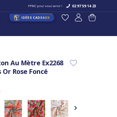
02 97 59 14 23
PPMC pour vous servir !
IDÉES CADEAUX
ton Au Mètre Ex2268
s Or Rose Foncé
m