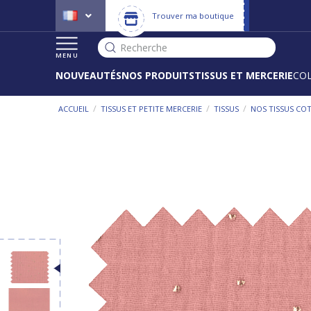
Trouver ma boutique
Recherche
MENU
NOUVEAUTÉS
NOS PRODUITS
TISSUS ET MERCERIE
CO
/
/
/
ACCUEIL
TISSUS ET PETITE MERCERIE
TISSUS
NOS TISSUS CO