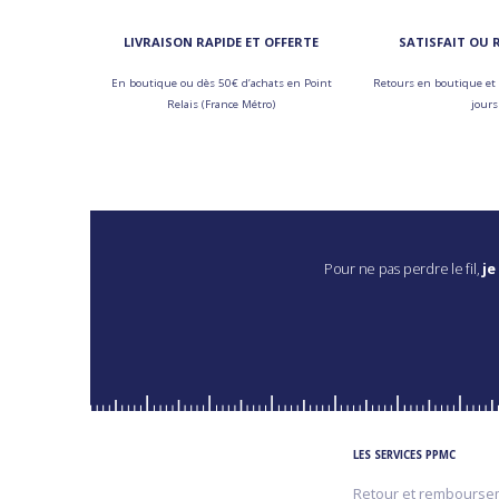
LIVRAISON RAPIDE ET OFFERTE
SATISFAIT OU
En boutique ou dès 50€ d’achats en Point
Retours en boutique et 
Relais (France Métro)
jours
Pour ne pas perdre le fil,
je
LES SERVICES PPMC
Retour et rembourse