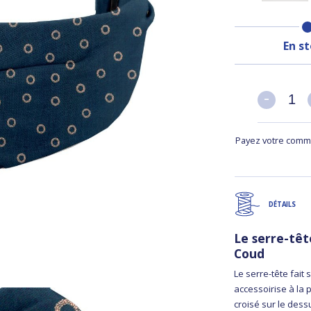
En s
-
-
Payez votre comma
DÉTAILS
Le serre-tê
Coud
Le serre-tête fait 
accessoirise à la 
croisé sur le dess