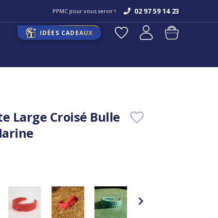
02 97 59 14 23
PPMC pour vous servir !
IDÉES CADEAUX
te Large Croisé Bulle
Marine