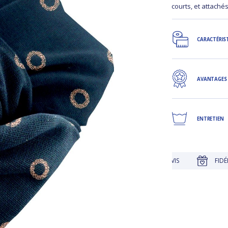
courts, et attaché
CARACTÉRIS
AVANTAGES
ENTRETIEN
JUSQU'À 30 JOURS POUR CHANGER D'AVIS
FIDÉLITÉ RÉCOMPE