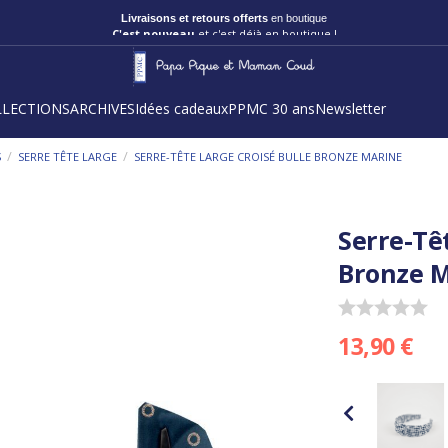
Livraisons et retours offerts
en boutique
C'est nouveau
et c'est déjà en boutique !
LLECTIONS
ARCHIVES
Idées cadeaux
PPMC 30 ans
Newsletter
/
/
S
SERRE TÊTE LARGE
SERRE-TÊTE LARGE CROISÉ BULLE BRONZE MARINE
Serre-Tê
Bronze 
13,90 €