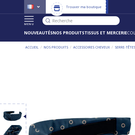
Trouver ma boutique
Recherche
MENU
NOUVEAUTÉS
NOS PRODUITS
TISSUS ET MERCERIE
CO
/
/
/
ACCUEIL
NOS PRODUITS
ACCESSOIRES CHEVEUX
SERRE-TÊTE