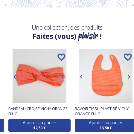
Une collection, des produits
plaisir
Faites (vous)
!
E
BANDEAU CROISÉ VICHY ORANGE
BAVOIR TISSU PLASTIFIÉ VICHY
FLUO
ORANGE FLUO
Ajouter au panier
Ajouter au panier
12,50 €
16,50 €