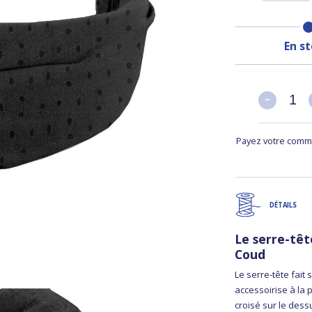
En s
-
-
Payez votre comma
DÉTAILS
Le serre-tê
Coud
Le serre-tête fait 
accessoirise à la 
croisé sur le dess