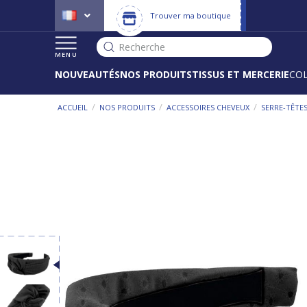
Trouver ma boutique
Recherche
MENU
NOUVEAUTÉS
NOS PRODUITS
TISSUS ET MERCERIE
CO
/
/
/
ACCUEIL
NOS PRODUITS
ACCESSOIRES CHEVEUX
SERRE-TÊTE