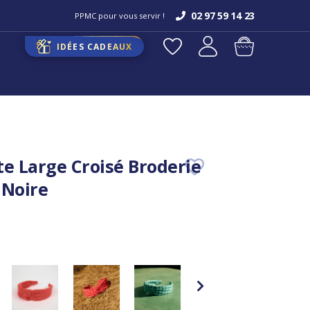
02 97 59 14 23
PPMC pour vous servir !
IDÉES CADEAUX
te Large Croisé Broderie
 Noire