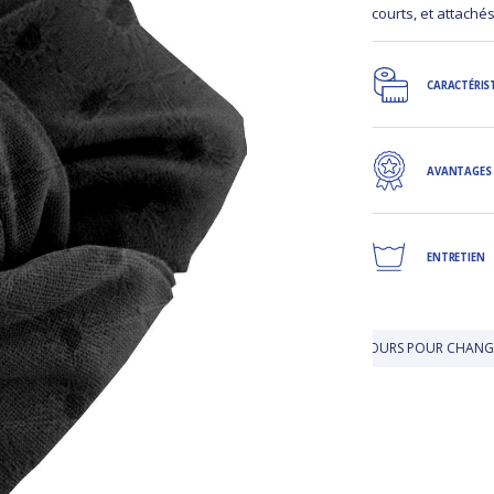
courts, et attaché
CARACTÉRIS
AVANTAGES
ENTRETIEN
ERTE EN BOUTIQUE
JUSQU'À 30 JOURS POUR CHANGER D'AVIS