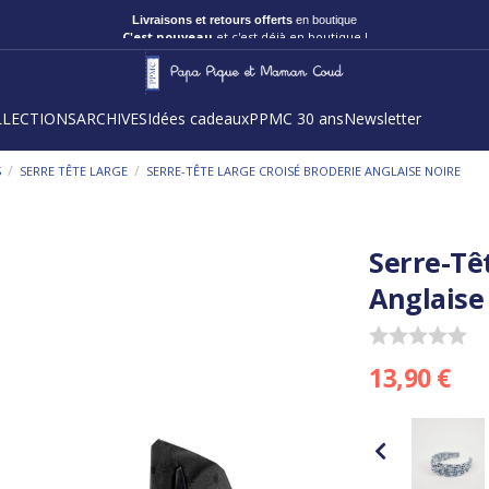
Livraisons et retours offerts
en boutique
C'est nouveau
et c'est déjà en boutique !
LLECTIONS
ARCHIVES
Idées cadeaux
PPMC 30 ans
Newsletter
/
/
S
SERRE TÊTE LARGE
SERRE-TÊTE LARGE CROISÉ BRODERIE ANGLAISE NOIRE
Serre-Tê
Anglaise
13,90 €