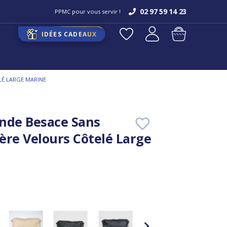
02 97 59 14 23
PPMC pour vous servir !
IDÉES CADEAUX
LÉ LARGE MARINE
nde Besace Sans
ère Velours Côtelé Large