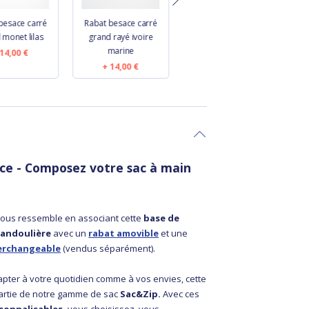
besace carré
Rabat besace carré
Rabat besace carré
R
 monet lilas
grand rayé ivoire
grand seventies
marine
14,00 €
7,00 €
14,00 €
ce - Composez votre sac à main
é
vous ressemble en associant cette
base de
bandoulière
avec un
rabat amovible
et une
erchangeable
(vendus séparément).
pter à votre quotidien comme à vos envies, cette
partie de notre gamme de sac
Sac&Zip.
Avec ces