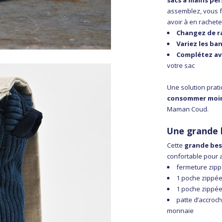
sacs à mains pe
assemblez, vous fa
avoir à en rachet
Changez de r
Variez les ba
Complétez av
votre sac
Une solution prat
consommer moin
Maman Coud.
Une grande 
Cette
grande bes
confortable pour 
fermeture zipp
1 poche zippée
1 poche zippée
patte d’accroch
monnaie