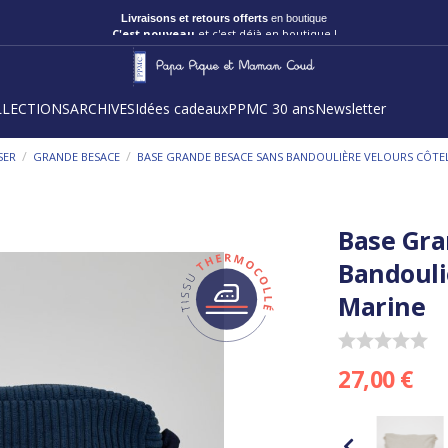
C'est nouveau
et c'est déjà en boutique !
LLECTIONS
ARCHIVES
Idées cadeaux
PPMC 30 ans
Newsletter
/
/
SER
GRANDE BESACE
BASE GRANDE BESACE SANS BANDOULIÈRE VELOURS CÔTE
Base Gra
Bandouli
Marine
27,00 €