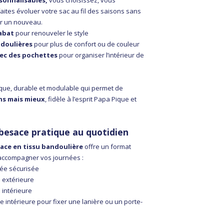
rsonnalisables,
vous choisissez, vous
ites évoluer votre sac au fil des saisons sans
er un nouveau.
abat
pour renouveler le style
ndoulières
pour plus de confort ou de couleur
ec des pochettes
pour organiser l’intérieur de
ique, durable et modulable qui permet de
s mais mieux
, fidèle à l’esprit Papa Pique et
besace pratique au quotidien
ace en tissu bandoulière
offre un format
accompagner vos journées :
ée sécurisée
 extérieure
 intérieure
e intérieure pour fixer une lanière ou un porte-