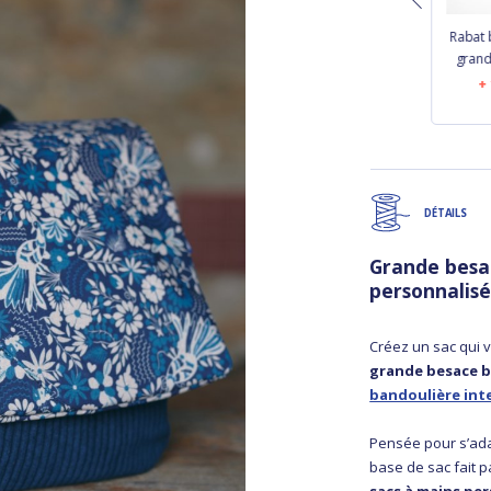
Rabat besace carré
Rabat besace carré
Rabat 
grand jacquard bleu
grand parade
grand
royale
15,00 €
14,00 €
DÉTAILS
Grande besa
personnalis
Créez un sac qui 
grande besace 
bandoulière int
Pensée pour s’ada
base de sac fait 