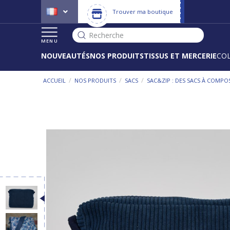
Trouver ma boutique
Recherche
MENU
NOUVEAUTÉS
NOS PRODUITS
TISSUS ET MERCERIE
CO
/
/
/
ACCUEIL
NOS PRODUITS
SACS
SAC&ZIP : DES SACS À COMPO