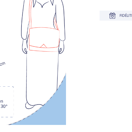
JUSQU'À 30 JOURS POUR CHANGER D'AVIS
FIDÉLITÉ RÉCOMPENSÉ