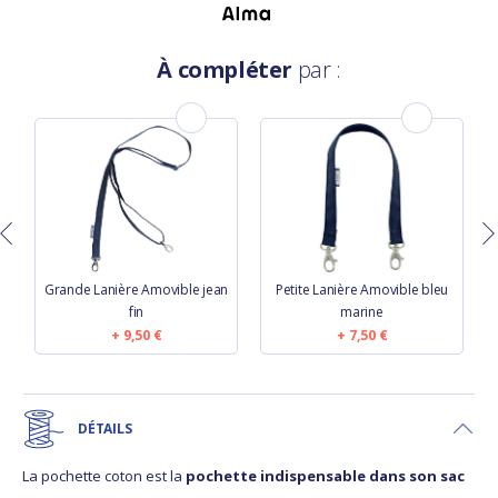
À compléter
par :
n
Grande Lanière Amovible jean
Petite Lanière Amovible bleu
fin
marine
9,50 €
7,50 €
DÉTAILS
La pochette coton est la
pochette indispensable dans son sac