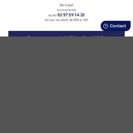
Par e-mail
[email protected]
02 97 59 14 23
ou au
du lun. au vend. de 09h à 13h
Pour ne pas perdre le fil,
je m’inscris à la
newsletter
OK
LES SERVICES PPMC