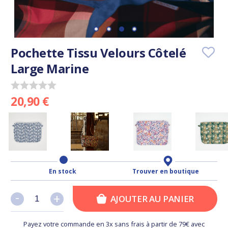
Pochette Tissu Velours Côtelé
Large Marine
20,90 €
En stock
Trouver en boutique
-
-
+
+
AJOUTER AU PANIER
Payez votre commande en 3x sans frais à partir de 79€ avec