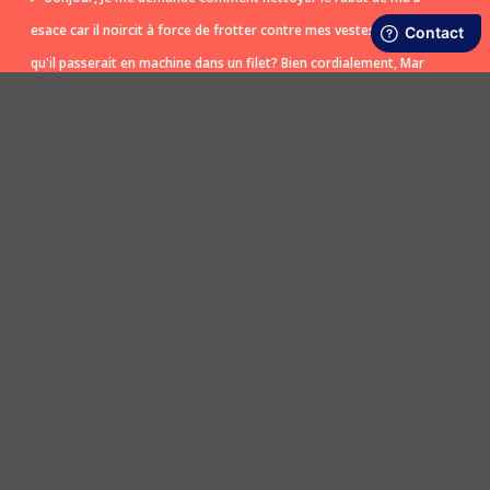
esace car il noircit à force de frotter contre mes vestes? Est ce
qu'il passerait en machine dans un filet? Bien cordialement, Mar
ina
POSER UNE QUESTION
LIVRAISON RAPIDE ET OFFERTE
SATISFAIT OU REMBOURSÉ
En boutique ou dès 50€ d’achats en Point
Retours en boutique et sur le site sous 30