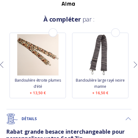
À compléter
par :
Bandoulière étroite plumes
Bandoulière large rayé ivoire
B
d'été
marine
13,50 €
16,50 €
DÉTAILS
Rabat grande besace interchangeable pour