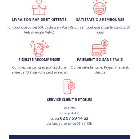
LIVRAISON RAPIDE ET OFFERTE
SATISFAIT OU REMBOURSÉ
En boutique ou dès 50€ d’achats en Point
Retours en boutique et sur le site sous 30
Relais (France Métro)
jours
FIDÉLITÉ RÉCOMPENSÉE
PAIEMENT 3 X SANS FRAIS
Cumulez des points et profitez d’une
Ou par carte bancaire, Paypal, virement,
remise de 10 € sur votre prochain achat
chèque
SERVICE CLIENT 5 ÉTOILES
Par e-mail
[email protected]
02 97 59 14 23
ou au
du lun. au vend. de 09h à 13h