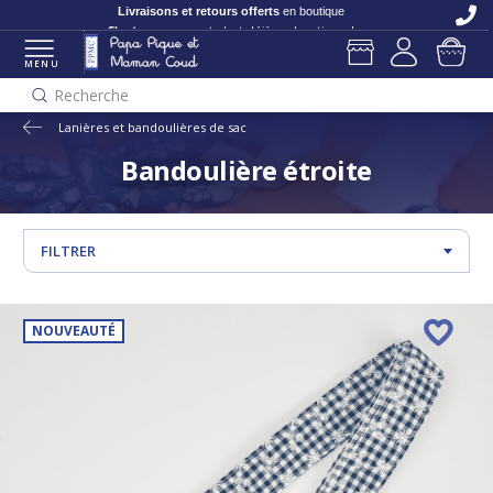
Livraisons et retours offerts
en boutique
C'est nouveau
et c'est déjà en boutique !
MENU
Recherche
Lanières et bandoulières de sac
Bandoulière étroite
FILTRER
NOUVEAUTÉ