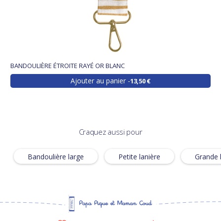
BANDOULIÈRE ÉTROITE RAYÉ OR BLANC
Ajouter au panier
13,50 €
Craquez aussi pour
Bandoulière large
Petite lanière
Grande 