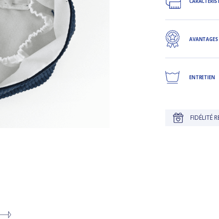
CARACTÉRIS
AVANTAGES
ENTRETIEN
U'À 30 JOURS POUR CHANGER D'AVIS
FIDÉLITÉ RÉCOMPENSÉE