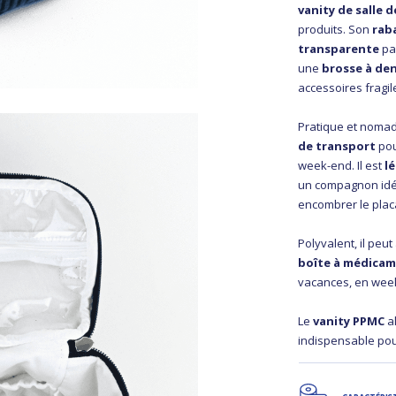
vanity de salle d
produits. Son
rab
transparente
par
une
brosse à de
accessoires fragil
Pratique et noma
de transport
pou
week-end. Il est
l
un compagnon idéa
encombrer le placa
Polyvalent, il peu
boîte à médica
vacances, en week
Le
vanity PPMC
al
indispensable pour