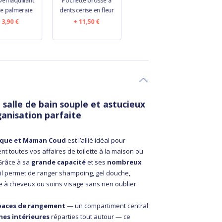
Démaquillant
Pochette brosse à
Mini-Gant
le palmeraie
dents cerise en fleur
Démaquillant jean
b
fin
3,90 €
11,50 €
3,90 €
 salle de bain souple et astucieux
anisation parfaite
Pique et Maman Coud
est l’allié idéal pour
nt toutes vos affaires de toilette à la maison ou
Grâce à sa
grande capacité
et ses
nombreux
, il permet de ranger shampoing, gel douche,
e à cheveux ou soins visage sans rien oublier.
paces de rangement
— un compartiment central
hes intérieures
réparties tout autour — ce