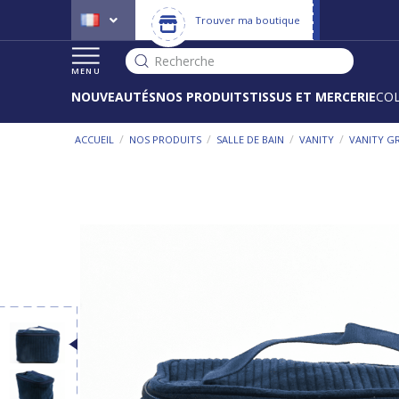
Trouver ma boutique
Recherche
MENU
NOUVEAUTÉS
NOS PRODUITS
TISSUS ET MERCERIE
CO
/
/
/
/
ACCUEIL
NOS PRODUITS
SALLE DE BAIN
VANITY
VANITY G