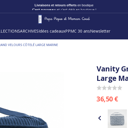
C'est nouveau
et c'est déjà en boutique !
LLECTIONS
ARCHIVES
Idées cadeaux
PPMC 30 ans
Newsletter
RAND VELOURS CÔTELÉ LARGE MARINE
Vanity G
Large Ma
36,50 €