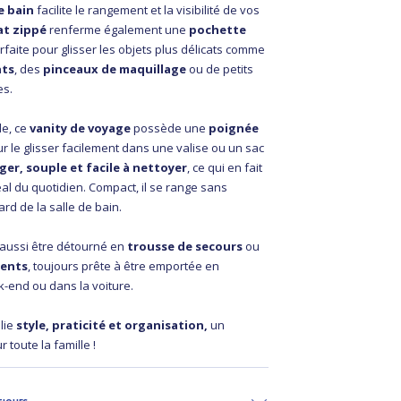
e bain
facilite le rangement et la visibilité de vos
at zippé
renferme également une
pochette
faite pour glisser les objets plus délicats comme
nts
, des
pinceaux de maquillage
ou de petits
es.
de, ce
vanity de voyage
possède une
poignée
r le glisser facilement dans une valise ou un sac
éger, souple et facile à nettoyer
, ce qui en fait
l du quotidien. Compact, il se range sans
rd de la salle de bain.
t aussi être détourné en
trousse de secours
ou
ments
, toujours prête à être emportée en
-end ou dans la voiture.
lie
style, praticité et organisation,
un
 toute la famille !