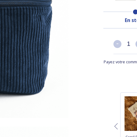
En s
-
-
Payez votre comma