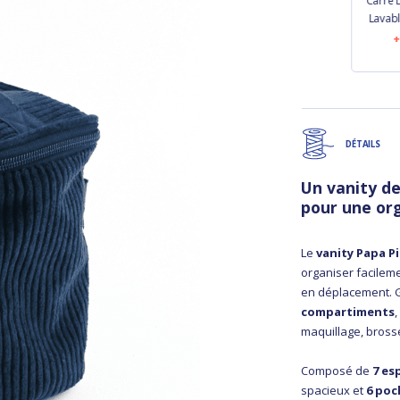
Mini-Gant
Pochette Savon
Carré 
Démaquillant bulle
cerise en fleur
Lavab
bronze marine
11,50 €
3,90 €
DÉTAILS
Un vanity de
pour une org
Le
vanity Papa 
organiser facileme
en déplacement. 
compartiments
maquillage, bross
Composé de
7 es
spacieux et
6 poc