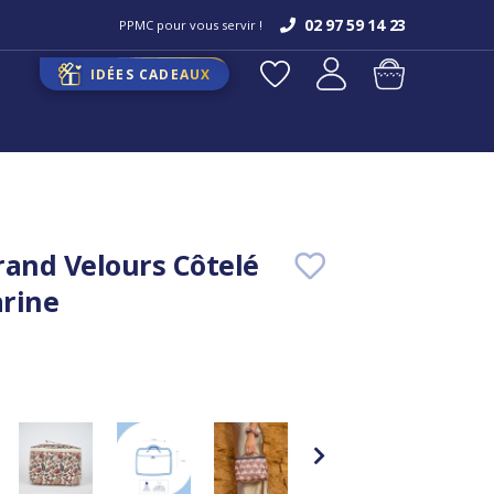
02 97 59 14 23
PPMC pour vous servir !
IDÉES CADEAUX
rand Velours Côtelé
rine