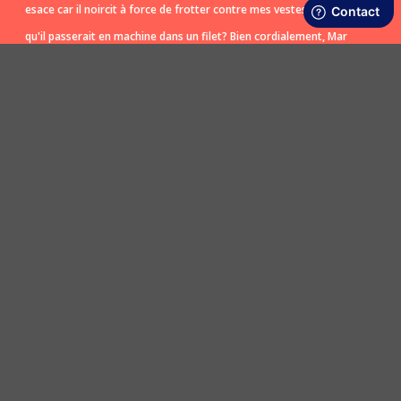
esace car il noircit à force de frotter contre mes vestes? Est ce
qu'il passerait en machine dans un filet? Bien cordialement, Mar
ina
POSER UNE QUESTION
LIVRAISON RAPIDE ET OFFERTE
SATISFAIT OU REMBOURSÉ
En boutique ou dès 50€ d’achats en Point
Retours en boutique et sur le site sous 30
Relais (France Métro)
jours