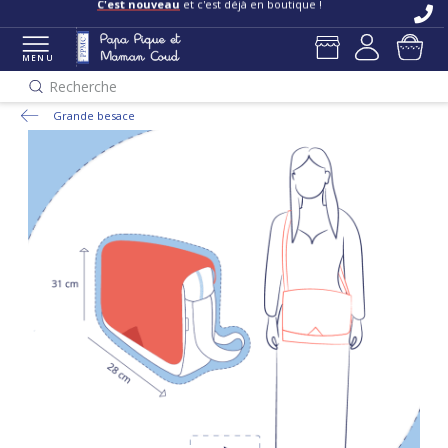
C'est nouveau
et c'est déjà en boutique !
MENU
Recherche
Grande besace