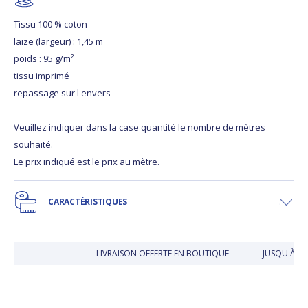
Tissu 100 % coton
laize (largeur) : 1,45 m
poids : 95 g/m²
tissu imprimé
repassage sur l'envers
Veuillez indiquer dans la case quantité le nombre de mètres
souhaité.
Le prix indiqué est le prix au mètre.
CARACTÉRISTIQUES
LIVRAISON OFFERTE EN BOUTIQUE
JUSQU'À 30