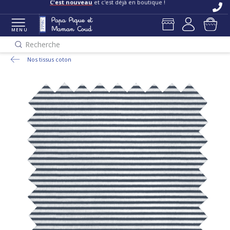
C'est nouveau
et c'est déjà en boutique !
MENU
Recherche
Nos tissus coton