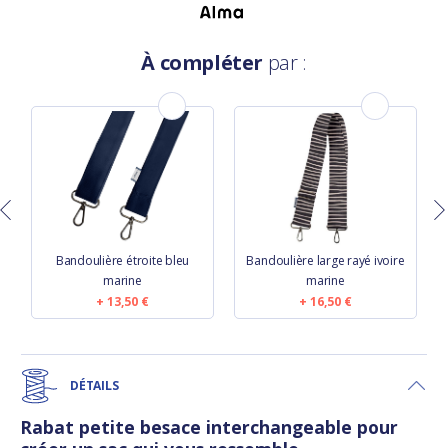
À compléter
par :
e
Bandoulière étroite bleu
Bandoulière large rayé ivoire
marine
marine
13,50 €
16,50 €
DÉTAILS
Rabat petite besace interchangeable pour