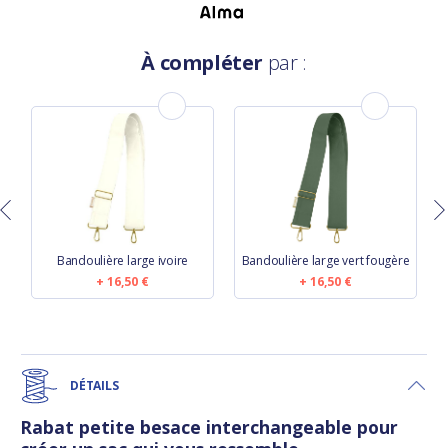
À compléter
par :
Bandoulière large ivoire
Bandoulière large vert fougère
16,50 €
16,50 €
DÉTAILS
Rabat petite besace interchangeable pour