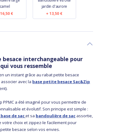
ulière large
Bandoulière étroite
Bandoulière large
B
camel
jardin d'aurore
lin doré
16,50 €
13,50 €
16,50 €
e besace interchangeable pour
 qui vous ressemble
en un instant grâce au rabat petite besace
 associer avec la
base petite besace Sac&Zip
nt).
p PPMC a été imaginé pour vous permettre de
nnalisable et évolutif. Son principe est simple :
 base de sac
et sa
bandoulière de sac
assortie,
e votre choix et zippez-le facilement pour
 petite besace selon vos envies.