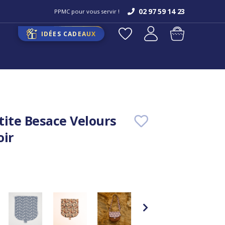
02 97 59 14 23
PPMC pour vous servir !
IDÉES CADEAUX
tite Besace Velours
oir