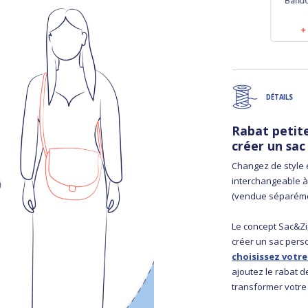
Bandoulière large
Bandoulière étroite
Bando
noir
lin doré
16,50 €
13,50 €
DÉTAILS
Rabat petit
créer un sac
Changez de style 
interchangeable à
(vendue séparéme
Le concept Sac&Zi
créer un sac perso
choisissez votre
ajoutez le rabat d
transformer votre