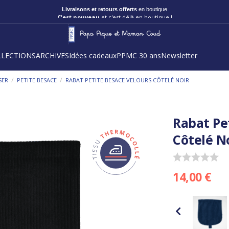
Livraisons et retours offerts
en boutique
C'est nouveau
et c'est déjà en boutique !
LLECTIONS
ARCHIVES
Idées cadeaux
PPMC 30 ans
Newsletter
/
/
SER
PETITE BESACE
RABAT PETITE BESACE VELOURS CÔTELÉ NOIR
Rabat Pe
Côtelé N
14,00 €