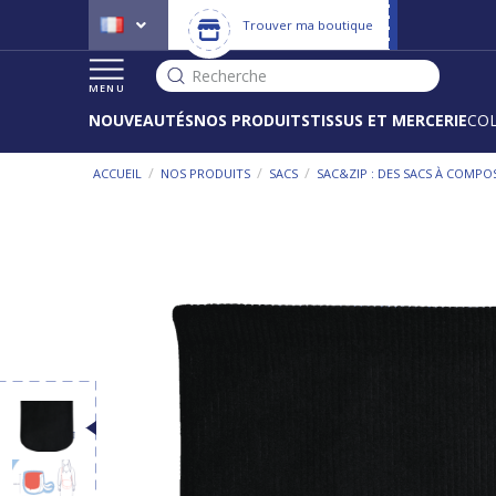
Trouver ma boutique
Recherche
MENU
NOUVEAUTÉS
NOS PRODUITS
TISSUS ET MERCERIE
CO
/
/
/
ACCUEIL
NOS PRODUITS
SACS
SAC&ZIP : DES SACS À COMPO