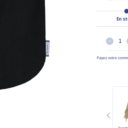
En s
-
-
Payez votre comma