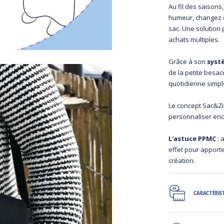
Au fil des saison
humeur, changez d
sac. Une solution p
achats multiples.
Grâce à son
syst
de la petite besac
quotidienne simple
Le concept Sac&Zi
personnaliser en
L'astuce PPMC
: 
effet pour apport
création.
CARACTÉRIS