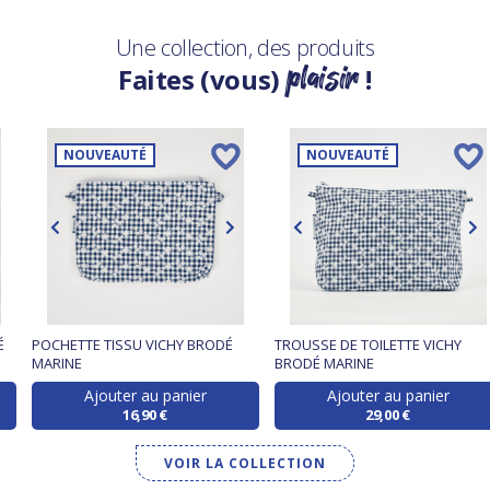
Une collection, des produits
plaisir
Faites (vous)
!
NOUVEAUTÉ
NOUVEAUTÉ
É
POCHETTE TISSU VICHY BRODÉ
TROUSSE DE TOILETTE VICHY
MARINE
BRODÉ MARINE
Ajouter au panier
Ajouter au panier
16,90 €
29,00 €
VOIR LA COLLECTION