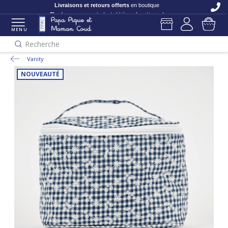
Livraisons et retours offerts
en boutique
C'est nouveau
et c'est déjà en boutique !
MENU
Recherche
Vanity
NOUVEAUTÉ