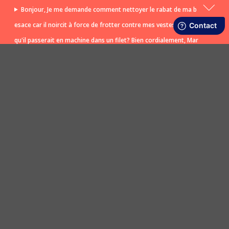
Bonjour, Je me demande comment nettoyer le rabat de ma b
esace car il noircit à force de frotter contre mes vestes? Est ce
qu'il passerait en machine dans un filet? Bien cordialement, Mar
ina
POSER UNE QUESTION
LIVRAISON RAPIDE ET OFFERTE
SATISFAIT OU REMBOURSÉ