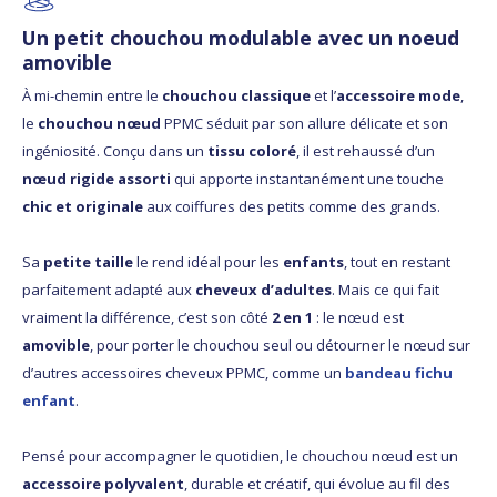
Un petit chouchou modulable avec un noeud
amovible
À mi-chemin entre le
chouchou classique
et l’
accessoire mode
,
le
chouchou nœud
PPMC séduit par son allure délicate et son
ingéniosité. Conçu dans un
tissu coloré
, il est rehaussé d’un
nœud rigide assorti
qui apporte instantanément une touche
chic et originale
aux coiffures des petits comme des grands.
Sa
petite taille
le rend idéal pour les
enfants
, tout en restant
parfaitement adapté aux
cheveux d’adultes
. Mais ce qui fait
vraiment la différence, c’est son côté
2 en 1
: le nœud est
amovible
, pour porter le chouchou seul ou détourner le nœud sur
d’autres accessoires cheveux PPMC, comme un
bandeau fichu
enfant
.
Pensé pour accompagner le quotidien, le chouchou nœud est un
accessoire polyvalent
, durable et créatif, qui évolue au fil des