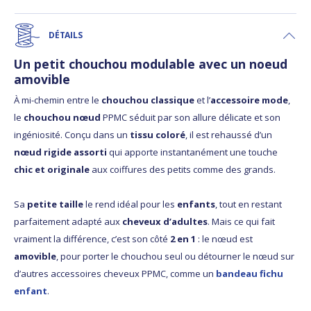
DÉTAILS
Un petit chouchou modulable avec un noeud
amovible
À mi-chemin entre le
chouchou classique
et l’
accessoire mode
,
le
chouchou nœud
PPMC séduit par son allure délicate et son
ingéniosité. Conçu dans un
tissu coloré
, il est rehaussé d’un
nœud rigide assorti
qui apporte instantanément une touche
chic et originale
aux coiffures des petits comme des grands.
Sa
petite taille
le rend idéal pour les
enfants
, tout en restant
parfaitement adapté aux
cheveux d’adultes
. Mais ce qui fait
vraiment la différence, c’est son côté
2 en 1
: le nœud est
amovible
, pour porter le chouchou seul ou détourner le nœud sur
d’autres accessoires cheveux PPMC, comme un
bandeau fichu
enfant
.