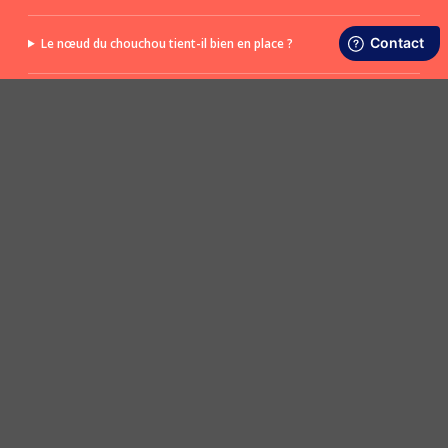
Le nœud du chouchou tient-il bien en place ?
Le nœud est-il amovible ?
POSER UNE QUESTION
LIVRAISON RAPIDE ET OFFERTE
SATISFAIT OU REMBOURSÉ
En boutique ou dès 50€ d’achats en Point
Retours en boutique et sur le site sous 30