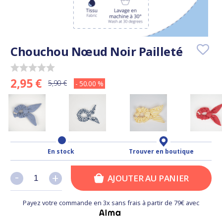
Chouchou Nœud Noir Pailleté
2,95 €
5,90 €
- 50.00 %
En stock
Trouver en boutique
-
-
+
+
AJOUTER AU PANIER
Payez votre commande en 3x sans frais à partir de 79€ avec