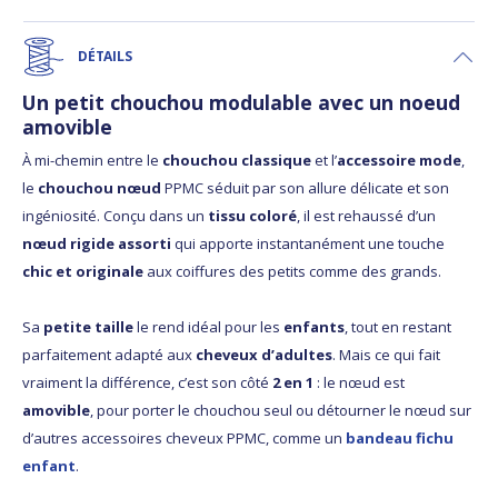
DÉTAILS
Un petit chouchou modulable avec un noeud
amovible
À mi-chemin entre le
chouchou classique
et l’
accessoire mode
,
le
chouchou nœud
PPMC séduit par son allure délicate et son
ingéniosité. Conçu dans un
tissu coloré
, il est rehaussé d’un
nœud rigide assorti
qui apporte instantanément une touche
chic et originale
aux coiffures des petits comme des grands.
Sa
petite taille
le rend idéal pour les
enfants
, tout en restant
parfaitement adapté aux
cheveux d’adultes
. Mais ce qui fait
vraiment la différence, c’est son côté
2 en 1
: le nœud est
amovible
, pour porter le chouchou seul ou détourner le nœud sur
d’autres accessoires cheveux PPMC, comme un
bandeau fichu
enfant
.