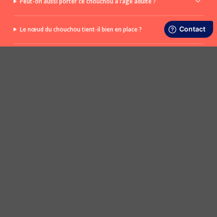
Peut-on aussi porter ce chouchou à l’âge adulte ?
Le nœud du chouchou tient-il bien en place ?
Le nœud est-il amovible ?
POSER UNE QUESTION
LIVRAISON RAPIDE ET OFFERTE
SATISFAIT OU REMBOURSÉ