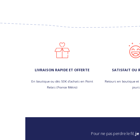
LIVRAISON RAPIDE ET OFFERTE
SATISFAIT OU
En boutique ou dès 50€ d’achats en Point
Retours en boutique et 
Relais (France Métro)
jours
Pour ne pas perdre le fil,
je