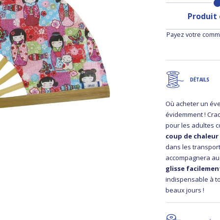
Produit
Payez votre comma
DÉTAILS
Où acheter un éve
évidemment ! Cra
pour les adultes c
coup de chaleur 
dans les transpor
accompagnera au q
glisse facilemen
indispensable à t
beaux jours !