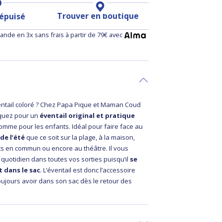
Trouver en boutique
 épuisé
nde en 3x sans frais à partir de 79€ avec
ntail coloré ? Chez Papa Pique et Maman Coud
quez pour un
éventail original et pratique
omme pour les enfants. Idéal pour faire face au
de l’été
que ce soit sur la plage, à la maison,
ts en commun ou encore au théâtre. Il vous
uotidien dans toutes vos sorties puisqu’il
se
t dans le sac
. L’éventail est donc l’accessoire
oujours avoir dans son sac dès le retour des