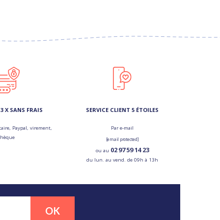
3 X SANS FRAIS
SERVICE CLIENT 5 ÉTOILES
aire, Paypal, virement,
Par e-mail
chèque
[email protected]
02 97 59 14 23
ou au
du lun. au vend. de 09h à 13h
OK