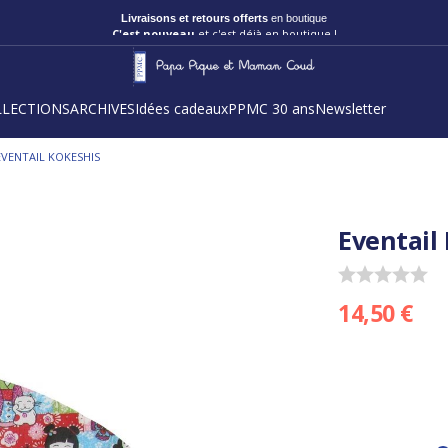
Livraisons et retours offerts
en boutique
C'est nouveau
et c'est déjà en boutique !
LLECTIONS
ARCHIVES
Idées cadeaux
PPMC 30 ans
Newsletter
EVENTAIL KOKESHIS
Eventail
14,50 €