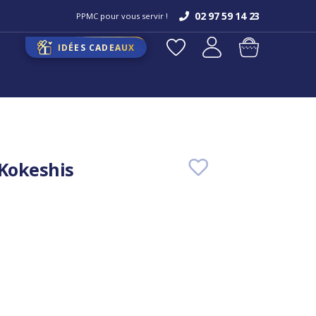
02 97 59 14 23
PPMC pour vous servir !
IDÉES CADEAUX
 Kokeshis