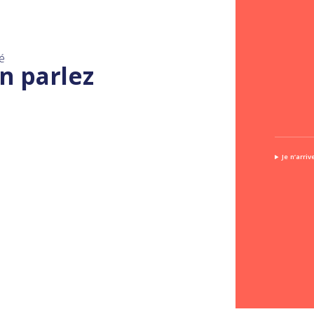
é
n parlez
Je n’arri