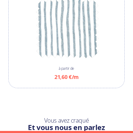
à partir de
21,60 €/m
Vous avez craqué
Et vous nous en parlez