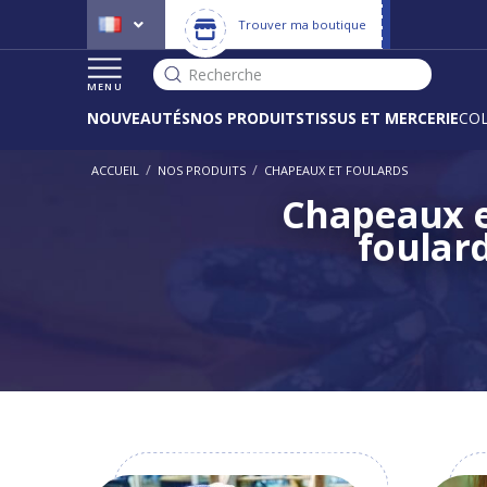
Trouver ma boutique
Recherche
MENU
NOUVEAUTÉS
NOS PRODUITS
TISSUS ET MERCERIE
CO
/
/
ACCUEIL
NOS PRODUITS
CHAPEAUX ET FOULARDS
Chapeaux 
foular