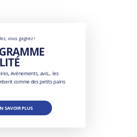
ez, vous gagnez !
OGRAMME
LITÉ
res, événements, avis,.. les
mbent comme des petits pains
N SAVOIR PLUS