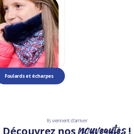
son nez pour garder votre cou bien au chaud tout en res
Choisissez votre imprimé et coloris !
Foulards et écharpes
Ils viennent d’arriver
nouveautés
Découvrez nos
!