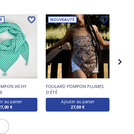
É
NOUVEAUTÉ
NOUV
MPON VICHY
FOULARD POMPON PLUMES
FOULA
E
D'ÉTÉ
PALMER
er au panier
Ajouter au panier
27,00 €
27,00 €