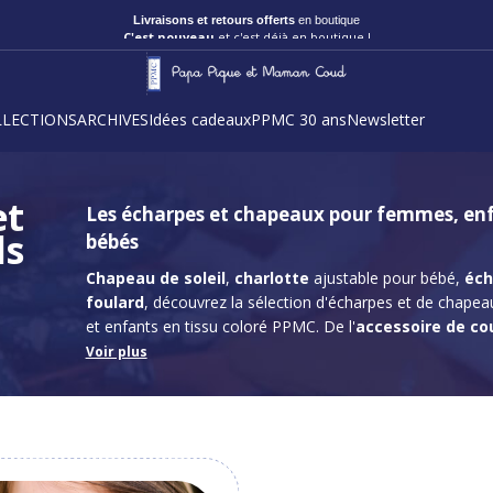
C'est nouveau
et c'est déjà en boutique !
LLECTIONS
ARCHIVES
Idées cadeaux
PPMC 30 ans
Newsletter
et
Les écharpes et chapeaux pour femmes, enf
ds
bébés
Chapeau de soleil
,
charlotte
ajustable pour bébé,
éch
foulard
, découvrez la sélection d'écharpes et de chap
et enfants en tissu coloré PPMC. De l'
accessoire de co
cheveux vous trouverez à coup sûr l'article qui vous con
Voir plus
chaque saison de l'année. Le chapeau de pluie vous acc
journées pluvieuses grâce à son
tissu enduit impermé
pompons vous offre une
multitude de possibilités de
cheveux, sur votre sac, à la taille ou autour du cou. Opte
et l'écharpe polaire tube lorsque le froid commence à poi