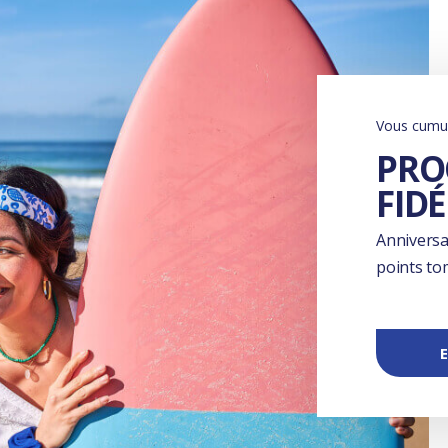
Vous cumul
PR
FIDÉ
Anniversai
points to
E