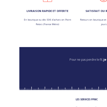
LIVRAISON RAPIDE ET OFFERTE
SATISFAIT OU
En boutique ou dès 50€ d’achats en Point
Retours en boutique et 
Relais (France Métro)
jours
Pour ne pas perdre le fil,
je
LES SERVICES PPMC