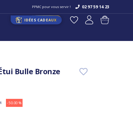
02 97 59 14 23
PPMC pour vous servir !
IDÉES CADEAUX
Étui Bulle Bronze
 €
- 50.00 %