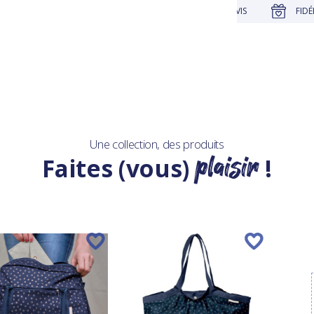
UE
JUSQU'À 30 JOURS POUR CHANGER D'AVIS
FIDÉLITÉ R
Une collection, des produits
plaisir
Faites (vous)
!