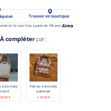
Trouver en boutique
 épuisé
nde en 3x sans frais à partir de 79€ avec
À compléter
par :
ac à dos Gaby
Petit sac à dos Gaby
in doré
palmeraie
35,50 €
35,50 €