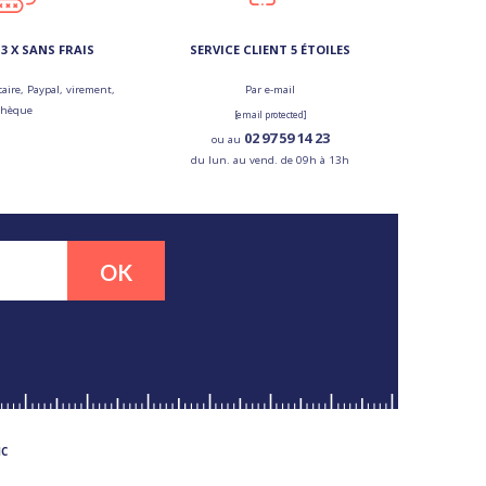
3 X SANS FRAIS
SERVICE CLIENT 5 ÉTOILES
aire, Paypal, virement,
Par e-mail
chèque
[email protected]
02 97 59 14 23
ou au
du lun. au vend. de 09h à 13h
OK
MC