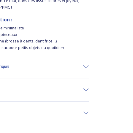
tien. Le tout, dans des tissus colorés et joyeux,
 PPMC !
tion :
re minimaliste
u pinceaux
ne (brosse à dents, dentifrice…)
 sac pour petits objets du quotidien
TIQUES