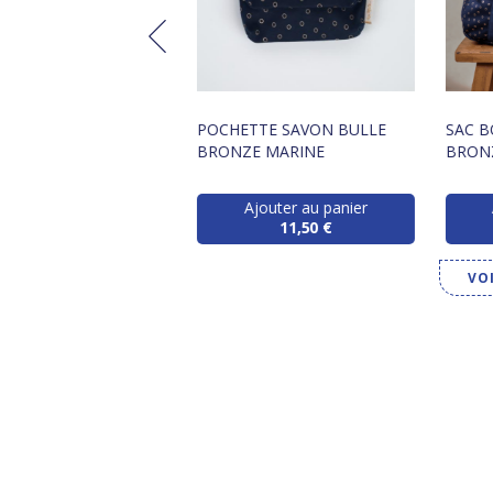
TTE BROSSE À DENTS
POCHETTE SAVON BULLE
SAC B
 BRONZE MARINE
BRONZE MARINE
BRON
Ajouter au panier
Ajouter au panier
11,50 €
11,50 €
VO