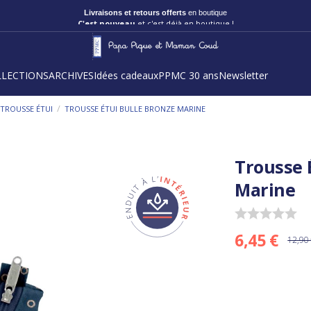
Livraisons et retours offerts
en boutique
C'est nouveau
et c'est déjà en boutique !
LLECTIONS
ARCHIVES
Idées cadeaux
PPMC 30 ans
Newsletter
/
TROUSSE ÉTUI
TROUSSE ÉTUI BULLE BRONZE MARINE
Trousse 
Marine
6,45 €
12,90