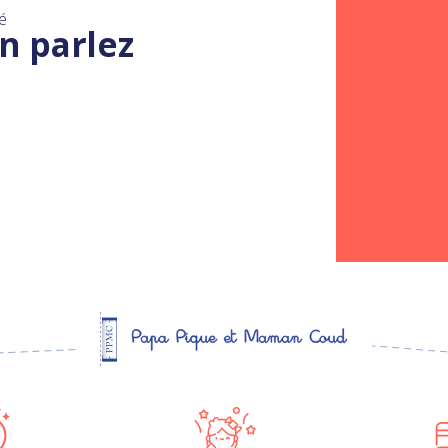
é
n parlez