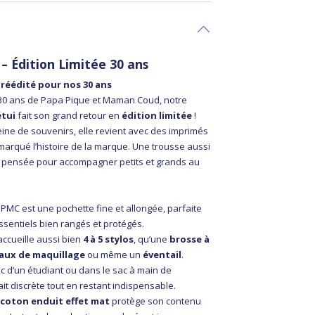
 – Édition Limitée 30 ans
 réédité pour nos 30 ans
 30 ans de Papa Pique et Maman Coud, notre
étui
fait son grand retour en
édition limitée
!
leine de souvenirs, elle revient avec des imprimés
marqué l’histoire de la marque. Une trousse aussi
e, pensée pour accompagner petits et grands au
PMC est une pochette fine et allongée, parfaite
ssentiels bien rangés et protégés.
accueille aussi bien
4 à 5 stylos
, qu’une
brosse à
aux de maquillage
ou même un
éventail
.
c d’un étudiant ou dans le sac à main de
it discrète tout en restant indispensable.
 coton enduit effet mat
protège son contenu