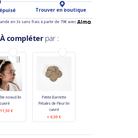
Trouver en boutique
 épuisé
nde en 3x sans frais à partir de 79€ avec
À compléter
par :
ête noeud lin
Petite Barrette
cuivré
Pétales de Fleur lin
cuivré
11,50 €
6,50 €