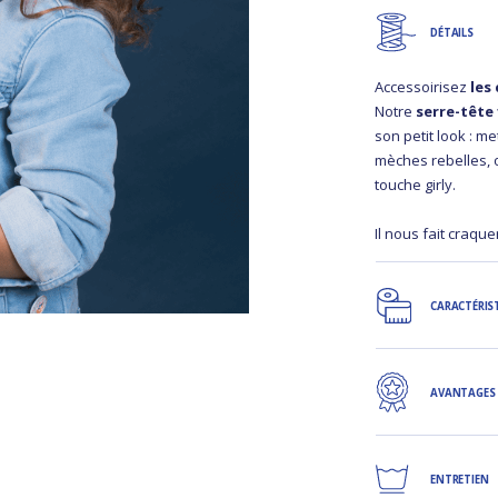
DÉTAILS
Accessoirisez
les 
Notre
serre-tête 
son petit look : m
mèches rebelles, 
touche girly.
Il nous fait craque
CARACTÉRIS
AVANTAGES
ENTRETIEN