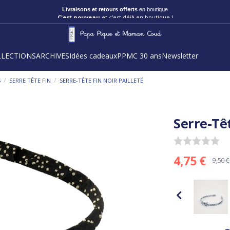
Livraisons et retours offerts
en boutique
C'est nouveau
et c'est déjà en boutique !
LLECTIONS
ARCHIVES
Idées cadeaux
PPMC 30 ans
Newsletter
/
/
S
SERRE TÊTE FIN
SERRE-TÊTE FIN NOIR PAILLETÉ
Serre-Têt
4,75 €
9,50 €