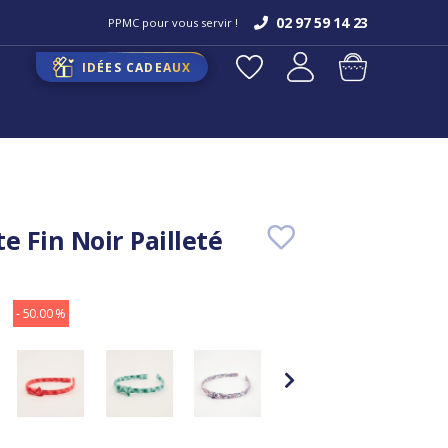
02 97 59 14 23
PPMC pour vous servir !
IDÉES CADEAUX
e Fin Noir Pailleté
- 50.00 %