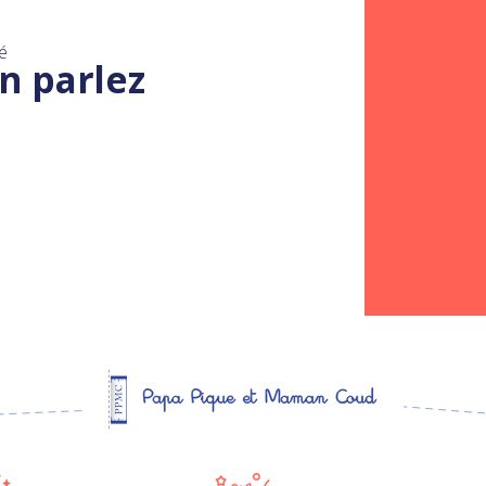
é
n parlez