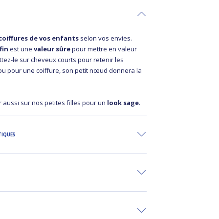
coiffures de vos enfants
selon vos envies.
fin
est une
valeur sûre
pour mettre en valeur
ettez-le sur cheveux courts pour retenir les
ou pour une coiffure, son petit nœud donnera la
r aussi sur nos petites filles pour un
look sage
.
TIQUES