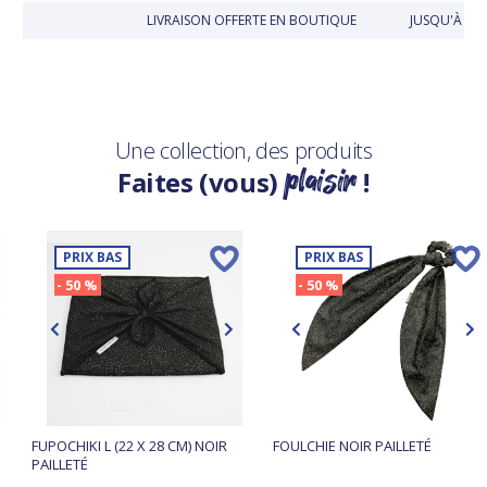
LIVRAISON OFFERTE EN BOUTIQUE
JUSQU'À 30 
Une collection, des produits
plaisir
Faites (vous)
!
PRIX BAS
PRIX BAS
- 50 %
- 50 %
FUPOCHIKI L (22 X 28 CM) NOIR
FOULCHIE NOIR PAILLETÉ
PAILLETÉ