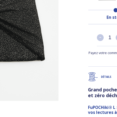
En s
-
-
Payez votre comma
DÉTAILS
Grand pochet
et zéro déche
FuPOCHiki® L 
vos lectures à 