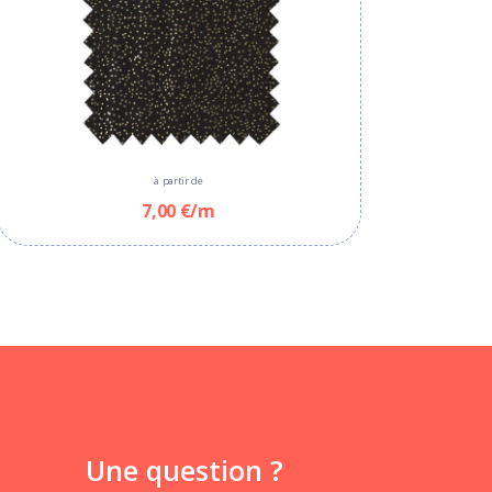
à partir de
7,00 €/m
Une question ?