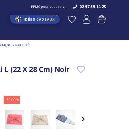
02 97 59 14 23
PPMC pour vous servir !
IDÉES CADEAUX
8 CM) NOIR PAILLETÉ
 L (22 X 28 Cm) Noir
- 50.00 %