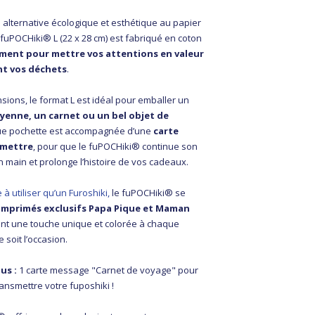
lternative écologique et esthétique au papier
 fuPOCHiki® L (22 x 28 cm) est fabriqué en coton
ement pour mettre vos attentions en valeur
nt vos déchets
.
ions, le format L est idéal pour emballer un
moyenne, un carnet ou un bel objet de
ue pochette est accompagnée d’une
carte
smettre
, pour que le fuPOCHiki® continue son
 main et prolonge l’histoire de vos cadeaux.
à utiliser qu’un Furoshiki,
le fuPOCHiki® se
imprimés exclusifs Papa Pique et Maman
ent une touche unique et colorée à chaque
 soit l’occasion.
lus :
1 carte message "Carnet de voyage" pour
ransmettre votre fuposhiki !