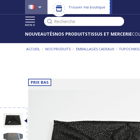
Trouver ma boutique
Recherche
MENU
NOUVEAUTÉS
NOS PRODUITS
TISSUS ET MERCERIE
CO
/
/
/
ACCUEIL
NOS PRODUITS
EMBALLAGES CADEAUX
FUPOCHIKIS
PRIX BAS