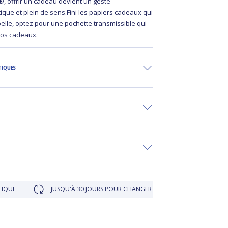
®, offrir un cadeau devient un geste
que et plein de sens.Fini les papiers cadeaux qui
belle, optez pour une pochette transmissible qui
vos cadeaux.
TIQUES
JUSQU'À 30 JOURS POUR CHANGER D'AVIS
FIDÉLITÉ RÉCOMP