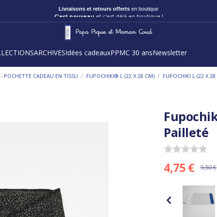
Livraisons et retours offerts
en boutique
C'est nouveau
et c'est déjà en boutique !
LLECTIONS
ARCHIVES
Idées cadeaux
PPMC 30 ans
Newsletter
/
/
 - POCHETTE CADEAU EN TISSU
FUPOCHIKI® L (22 X 28 CM)
FUPOCHIKI L (22 X 2
Fupochiki
Pailleté
4,75 €
9,50 €