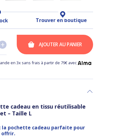
Trouver en boutique
tock
+
+
AJOUTER AU PANIER
nde en 3x sans frais à partir de 79€ avec
te cadeau en tissu réutilisable
t – Taille L
: la pochette cadeau parfaite pour
offrir.