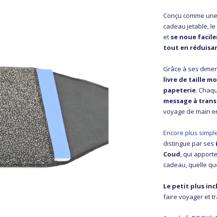
Conçu comme une a
cadeau jetable, le
et
se noue facil
tout en réduisa
Grâce à ses dimens
livre de taille 
papeterie
. Chaq
message à tran
voyage de main en
Encore plus simple 
distingue par ses
Coud
, qui apport
cadeau, quelle que
Le petit plus inc
faire voyager et t