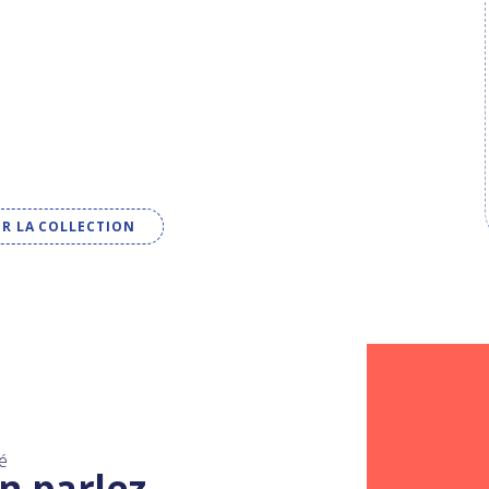
IR LA COLLECTION
é
n parlez