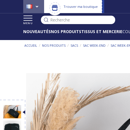
Trouver ma boutique
Recherche
MENU
NOUVEAUTÉS
NOS PRODUITS
TISSUS ET MERCERIE
CO
/
/
/
/
ACCUEIL
NOS PRODUITS
SACS
SAC WEEK-END
SAC WEEK-E