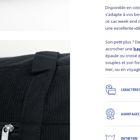
Disponible en coton
s’adapte à vos be
ce sac week-end d
une excellente idé
Son petit plus ? 
accrocher une
ba
épaule ou croisé 
souples et son form
mer, ou en voyage
CARACTÉRIS
AVANTAGES
ENTRETIEN