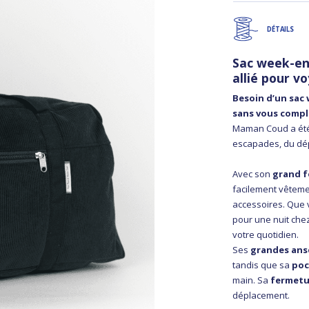
DÉTAILS
Sac week-en
allié pour v
Besoin d’un sac 
sans vous compli
Maman Coud a été
escapades, du dép
Avec son
grand f
facilement vêtemen
accessoires. Que 
pour une nuit che
votre quotidien.
Ses
grandes ans
tandis que sa
poc
main. Sa
fermetu
déplacement.