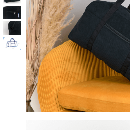
Bandoulière 
lin dor
13,50