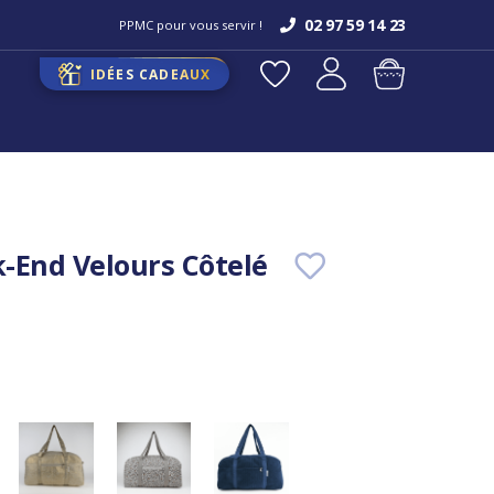
02 97 59 14 23
PPMC pour vous servir !
IDÉES CADEAUX
-End Velours Côtelé