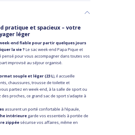
d pratique et spacieux – votre
oyager léger
week-end fiable pour partir quelques jours
quer la vie ?
Le sac week-end Papa Pique et
 pensé pour vous accompagner dans toutes vos
art improvisé au séjour organisé.
ormat souple et léger (23 L
), il accueille
ts, chaussures, trousse de toilette et
vous partiez en week-end, à la salle de sport ou
z des proches, ce grand sac de sport s’adapte à
es
assurent un porté confortable à l’épaule,
he intérieure
garde vos essentiels à portée de
re zippée
sécurise vos affaires, même en