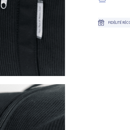
QU'À 30 JOURS POUR CHANGER D'AVIS
FIDÉLITÉ RÉCOMPENSÉE