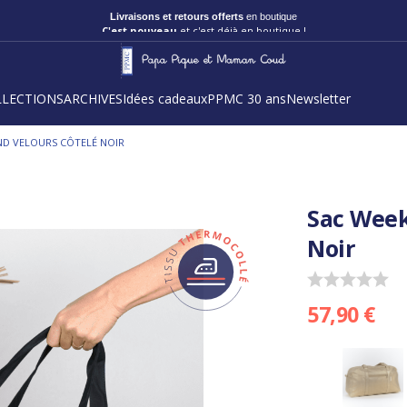
Livraisons et retours offerts
en boutique
C'est nouveau
et c'est déjà en boutique !
LLECTIONS
ARCHIVES
Idées cadeaux
PPMC 30 ans
Newsletter
ND VELOURS CÔTELÉ NOIR
Sac Week
Noir
57,90 €