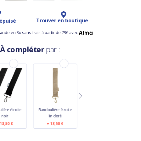
Trouver en boutique
 épuisé
nde en 3x sans frais à partir de 79€ avec
À compléter
par :
lière étroite
Bandoulière étroite
Etiquette bagage
B
noir
lin doré
jardin d'aurore
13,50 €
13,50 €
10,50 €