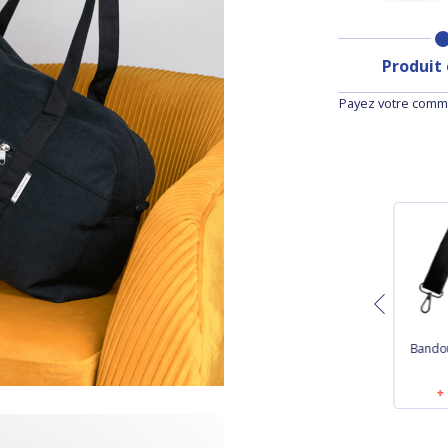
Produit
Payez votre comma
étroite
Etiquette bagage
Bandoulière étroite
Bandou
é
jardin d'aurore
jardin d'aurore
 €
10,50 €
13,50 €