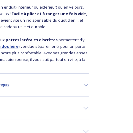
 enduit (intérieur ou extérieur) ou en velours, il
soins !
Facile à plier et à ranger une fois vid
e,
evient vite un indispensable du quotidien… et
e cadeau utile et durable.
Deux
pattes latérales discrètes
permettent d’y
ndoulière
(vendue séparément), pour un porté
encore plus confortable. Avec ses grandes anses
at bien pensé, il vous suit partout en ville, à la
.
TIQUES