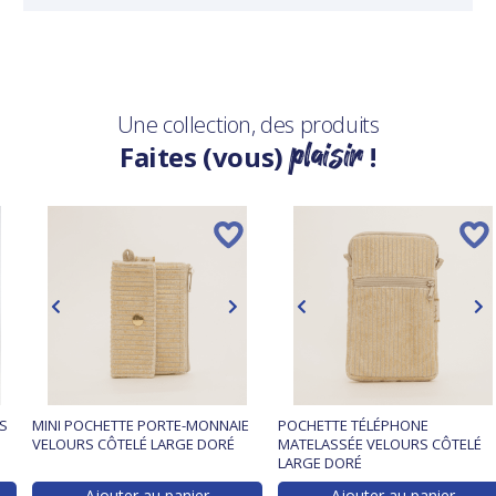
Une collection, des produits
plaisir
Faites (vous)
!
S
MINI POCHETTE PORTE-MONNAIE
POCHETTE TÉLÉPHONE
VELOURS CÔTELÉ LARGE DORÉ
MATELASSÉE VELOURS CÔTELÉ
LARGE DORÉ
Ajouter au panier
Ajouter au panier