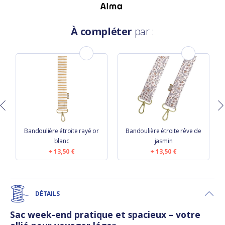
À compléter
par :
c
Bandoulière étroite rayé or
Bandoulière étroite rêve de
blanc
jasmin
13,50 €
13,50 €
DÉTAILS
Sac week-end pratique et spacieux – votre