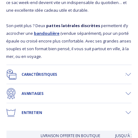
ce sac week-end devient vite un indispensable du quotidien… et
une excellente idée cadeau utile et durable.
Son petit plus ? Deux
pattes latérales discrètes
permettent d’y
accrocher une
bandoulière
(vendue séparément), pour un porté
épaule ou croisé encore plus confortable. Avec ses grandes anses
souples et son format bien pensé, il vous suit partout en ville, à la
mer, ou en voyage.
CARACTÉRISTIQUES
AVANTAGES
ENTRETIEN
LIVRAISON OFFERTE EN BOUTIQUE
JUSQU'À 30 