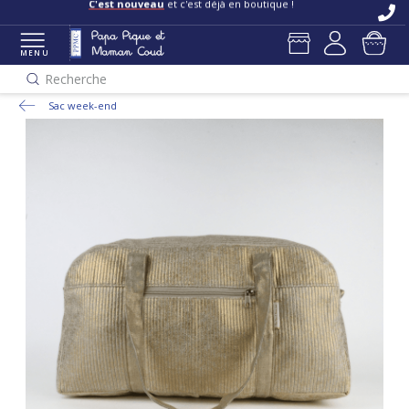
C'est nouveau
et c'est déjà en boutique !
MENU
Recherche
Sac week-end