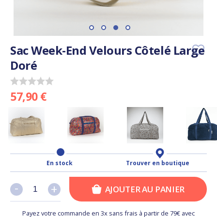
Sac Week-End Velours Côtelé Large
Doré
57,90 €
En stock
Trouver en boutique
-
-
+
+
AJOUTER AU PANIER
Payez votre commande en 3x sans frais à partir de 79€ avec